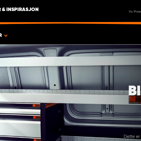
 & INSPIRASJON
Vis Prise
R
B
Dette er