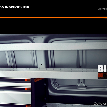
 & INSPIRASJON
Vis Prise
B
Dette er