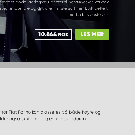
r meget gode lagringsmuligheter til verktøyesker, verktøy,
rbruksmateriale og ditt aller minste sortiment. Alt dette til
markedets beste pris!
10.844
LES MER
NOK
r for Fiat Forino kan plasseres på både høyre og
lder også skuffene ut gjennom sidedøren.