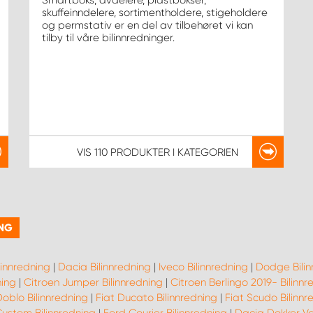
Smartboks, avdelere, plastbokser,
skuffeinndelere, sortimentholdere, stigeholdere
og permstativ er en del av tilbehøret vi kan
tilby til våre bilinnredninger.
VIS
110 PRODUKTER
I KATEGORIEN
ING
linnredning
|
Dacia Bilinnredning
|
Iveco Bilinnredning
|
Dodge Bilin
ning
|
Citroen Jumper Bilinnredning
|
Citroen Berlingo 2019- Bilinnr
Doblo Bilinnredning
|
Fiat Ducato Bilinnredning
|
Fiat Scudo Bilinnr