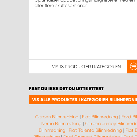
Optimaliser oppbevaringsmulighetene med en
eller flere skuffeseksjoner
VIS
18 PRODUKTER
I KATEGORIEN
FANT DU IKKE DET DU LETTE ETTER?
VIS ALLE PRODUKTER I KATEGORIEN BILINNREDN
Citroen Bilinnredning
|
Fiat Bilinnredning
|
Ford Bi
Nemo Bilinnredning
|
Citroen Jumpy Bilinnred
Bilinnredning
|
Fiat Talento Bilinnredning
|
Fiat 