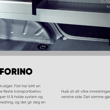
Du få
fo
 FORINO
valget. Fiat har blitt en
de fleste transportbehov.
Husk at alt våre innredninge
lper til å holde system og
venstre side. Det samme gje
redning, og det gir deg en