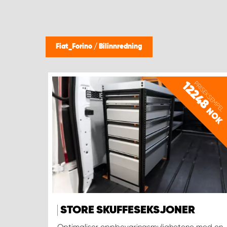
Fiat_Forino
/
Bilinnredning
12248
PRISEKSEMPEL
NOK
STORE SKUFFESEKSJONER