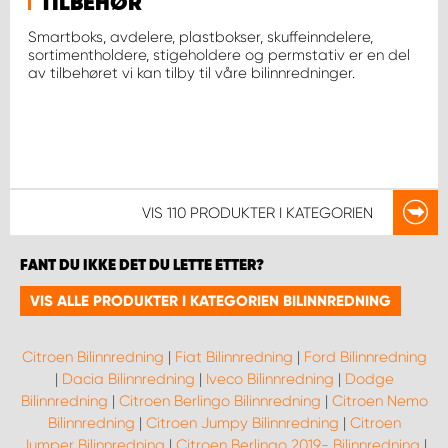
TILBEHØR
Smartboks, avdelere, plastbokser, skuffeinndelere,
sortimentholdere, stigeholdere og permstativ er en del
av tilbehøret vi kan tilby til våre bilinnredninger.
VIS
110 PRODUKTER
I KATEGORIEN
FANT DU IKKE DET DU LETTE ETTER?
VIS ALLE PRODUKTER I KATEGORIEN BILINNREDNING
Citroen Bilinnredning
|
Fiat Bilinnredning
|
Ford Bilinnredning
|
Dacia Bilinnredning
|
Iveco Bilinnredning
|
Dodge
Bilinnredning
|
Citroen Berlingo Bilinnredning
|
Citroen Nemo
Bilinnredning
|
Citroen Jumpy Bilinnredning
|
Citroen
Jumper Bilinnredning
|
Citroen Berlingo 2019- Bilinnredning
|