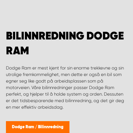
WORK SYSTEM BERGEN
WORK SYSTEM HAMAR
BILINNREDNING DODGE
WORK SYSTEM HORTEN
RAM
WORK SYSTEM KEY ACCOUNT
Dodge Ram er mest kjent for sin enorme trekkevne og sin
WORK SYSTEM NORWAY
utrolige fremkommelighet, men dette er også en bil som
egner seg like godt på arbeidsplassen som på
WORK SYSTEM OSLO
motorveien. Våre bilinnredninger passer Dodge Ram
perfekt, og hjelper til å holde system og orden. Dessuten
er det tidsbesparende med bilinnredning, og det gir deg
WORK SYSTEM STAVANGER
en mer effektiv arbeidsdag.
WORK SYSTEM TRONDHEIM
Dodge Ram
/
Bilinnredning