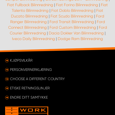
Fiat Fullback Bilinnredning
|
Fiat Forino Bilinnredning
|
Fiat
Talento Bilinnredning
|
Fiat Doblo Bilinnredning
|
Fiat
Ducato Bilinnredning
|
Fiat Scudo Bilinnredning
|
Ford
Ranger Bilinnredning
|
Ford Transit Bilinnredning
|
Ford
Connect Bilinnredning
|
Ford Custom Bilinnredning
|
Ford
Courier Bilinnredning
|
Dacia Dokker Van Bilinnredning
|
Iveco Daily Bilinnredning
|
Dodge Ram Bilinnredning
KJØPSVILKÅR
PERSONVERNERKLÆRING
CHOOSE A DIFFERENT COUNTRY
ETISKE RETNINGSLINJER
ENDRE DITT SAMTYKKE