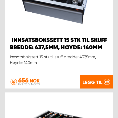
INNSATSBOKSSETT 15 STK TIL SKUFF
BREDDE: 437,5MM, HØYDE: 140MM
Innsatsbokssett 15 stk til skuff bredde: 437,5mm,
Høyde: 140mm
656
NOK
LEGG TIL
EKS. 25 % MOMS