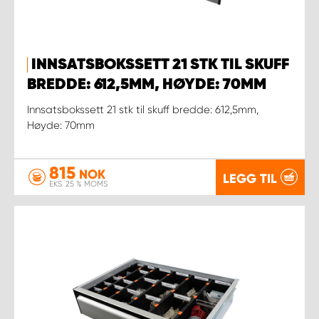
INNSATSBOKSSETT 21 STK TIL SKUFF
BREDDE: 612,5MM, HØYDE: 70MM
Innsatsbokssett 21 stk til skuff bredde: 612,5mm,
Høyde: 70mm
815
NOK
LEGG TIL
EKS. 25 % MOMS