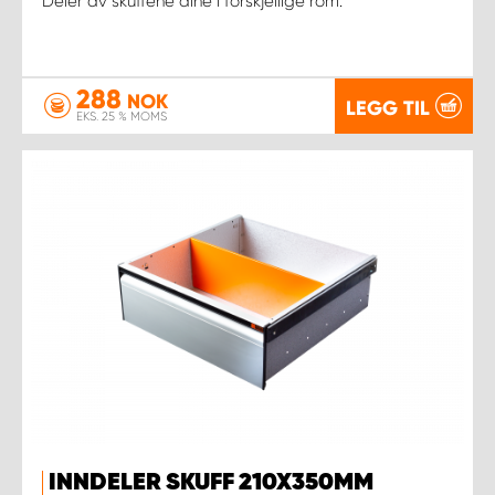
Deler av skuffene dine i forskjellige rom.
288
NOK
LEGG TIL
EKS. 25 % MOMS
INNDELER SKUFF 210X350MM