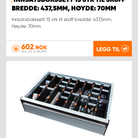
BREDDE: 437,5MM, HØYDE: 70MM
Innsatsbokssett 15 stk til skuff bredde: 437,5mm,
Høyde: 70mm
602
NOK
LEGG TIL
EKS. 25 % MOMS