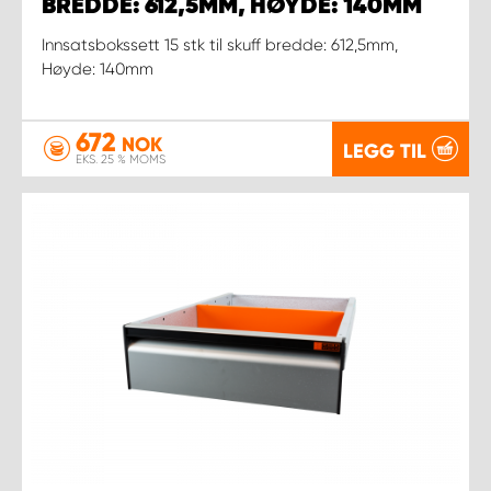
BREDDE: 612,5MM, HØYDE: 140MM
Innsatsbokssett 15 stk til skuff bredde: 612,5mm,
Høyde: 140mm
672
NOK
LEGG TIL
EKS. 25 % MOMS