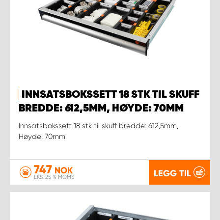
INNSATSBOKSSETT 18 STK TIL SKUFF
BREDDE: 612,5MM, HØYDE: 70MM
Innsatsbokssett 18 stk til skuff bredde: 612,5mm,
Høyde: 70mm
747
NOK
LEGG TIL
EKS. 25 % MOMS