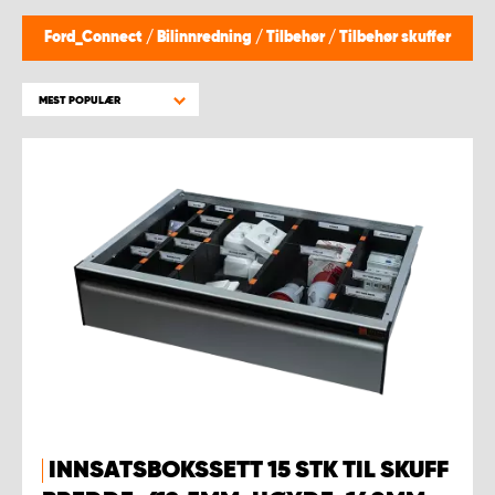
WORK SYSTEM BERGEN
Ford_Connect
/
Bilinnredning
/
Tilbehør
/
Tilbehør skuffer
WORK SYSTEM HAMAR
MEST POPULÆR
WORK SYSTEM HORTEN
WORK SYSTEM KEY ACCOUNT
WORK SYSTEM NORWAY
WORK SYSTEM OSLO
WORK SYSTEM STAVANGER
WORK SYSTEM TRONDHEIM
INNSATSBOKSSETT 15 STK TIL SKUFF