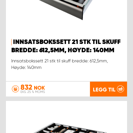
INNSATSBOKSSETT 21 STK TIL SKUFF
BREDDE: 612,5MM, HØYDE: 140MM
Innsatsbokssett 21 stk til skuff bredde: 612,5mm,
Høyde: 140mm
832
NOK
LEGG TIL
EKS. 25 % MOMS