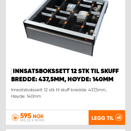
INNSATSBOKSSETT 12 STK TIL SKUFF
BREDDE: 437,5MM, HØYDE: 140MM
Innsatsbokssett 12 stk til skuff bredde: 437,5mm,
Høyde: 140mm
595
NOK
LEGG TIL
EKS. 25 % MOMS