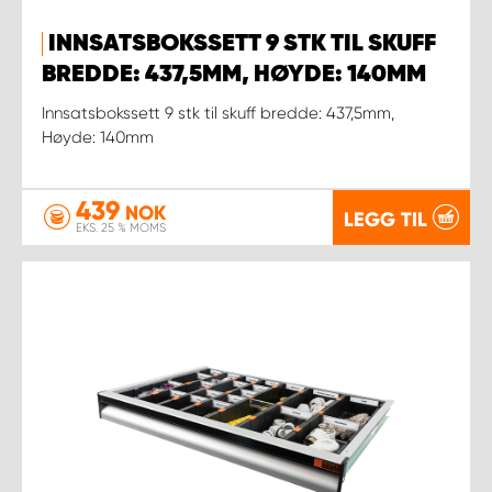
INNSATSBOKSSETT 9 STK TIL SKUFF
BREDDE: 437,5MM, HØYDE: 140MM
Innsatsbokssett 9 stk til skuff bredde: 437,5mm,
Høyde: 140mm
439
NOK
LEGG TIL
EKS. 25 % MOMS