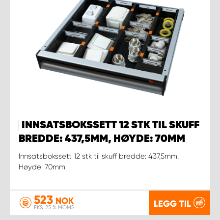
INNSATSBOKSSETT 12 STK TIL SKUFF
BREDDE: 437,5MM, HØYDE: 70MM
Innsatsbokssett 12 stk til skuff bredde: 437,5mm,
Høyde: 70mm
523
NOK
LEGG TIL
EKS. 25 % MOMS