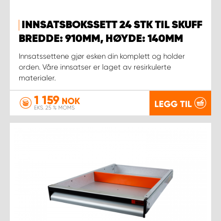
INNSATSBOKSSETT 24 STK TIL SKUFF
BREDDE: 910MM, HØYDE: 140MM
Innsatssettene gjør esken din komplett og holder
orden. Våre innsatser er laget av resirkulerte
materialer.
1 159
NOK
LEGG TIL
EKS. 25 % MOMS