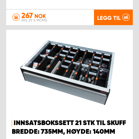
267
NOK
LEGG TIL
EKS. 25 % MOMS
INNSATSBOKSSETT 21 STK TIL SKUFF
BREDDE: 735MM, HØYDE: 140MM