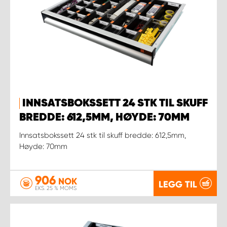
INNSATSBOKSSETT 24 STK TIL SKUFF
BREDDE: 612,5MM, HØYDE: 70MM
Innsatsbokssett 24 stk til skuff bredde: 612,5mm,
Høyde: 70mm
906
NOK
LEGG TIL
EKS. 25 % MOMS