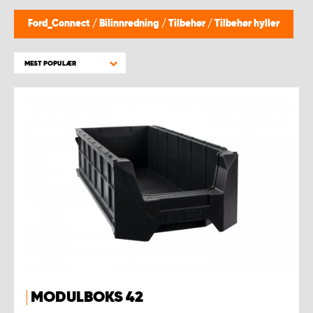
WORK SYSTEM BERGEN
Ford_Connect
/
Bilinnredning
/
Tilbehør
/
Tilbehør hyller
WORK SYSTEM HAMAR
MEST POPULÆR
WORK SYSTEM HORTEN
WORK SYSTEM KEY ACCOUNT
WORK SYSTEM NORWAY
WORK SYSTEM OSLO
WORK SYSTEM STAVANGER
WORK SYSTEM TRONDHEIM
MODULBOKS 42