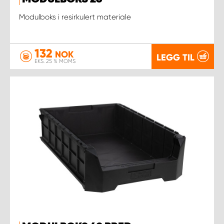
Modulboks i resirkulert materiale
132
NOK
LEGG TIL
EKS. 25 % MOMS