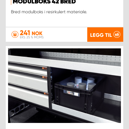
MODULBOKS 42 BRED
Bred modulboks i resirkulert materiale.
241
NOK
LEGG TIL
EKS. 25 % MOMS