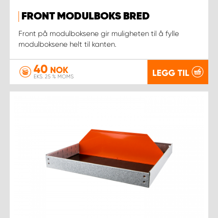
FRONT MODULBOKS BRED
Front på modulboksene gir muligheten til å fylle
modulboksene helt til kanten.
40
NOK
LEGG TIL
EKS. 25 % MOMS