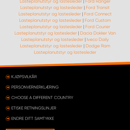
Lasteplanutstyr og lastesleder
|
Ford Ranger
Lasteplanutstyr og lastesleder
|
Ford Transit
Lasteplanutstyr og lastesleder
|
Ford Connect
Lasteplanutstyr og lastesleder
|
Ford Custom
Lasteplanutstyr og lastesleder
|
Ford Courier
Lasteplanutstyr og lastesleder
|
Dacia Dokker Van
Lasteplanutstyr og lastesleder
|
Iveco Daily
Lasteplanutstyr og lastesleder
|
Dodge Ram
Lasteplanutstyr og lastesleder
KJØPSVILKÅR
PERSONVERNERKLÆRING
CHOOSE A DIFFERENT COUNTRY
ETISKE RETNINGSLINJER
ENDRE DITT SAMTYKKE