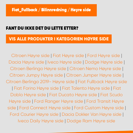
WORK SYSTEM BERGEN
Fiat_Fullback
/
Bilinnredning
/
Høyre side
WORK SYSTEM HAMAR
FANT DU IKKE DET DU LETTE ETTER?
WORK SYSTEM HORTEN
VIS ALLE PRODUKTER I KATEGORIEN HØYRE SIDE
WORK SYSTEM KEY ACCOUNT
Citroen Høyre side
|
Fiat Høyre side
|
Ford Høyre side
|
Dacia Høyre side
|
Iveco Høyre side
|
Dodge Høyre side
|
WORK SYSTEM NORWAY
Citroen Berlingo Høyre side
|
Citroen Nemo Høyre side
|
Citroen Jumpy Høyre side
|
Citroen Jumper Høyre side
|
Citroen Berlingo 2019- Høyre side
|
Fiat Fullback Høyre side
WORK SYSTEM OSLO
|
Fiat Forino Høyre side
|
Fiat Talento Høyre side
|
Fiat
Doblo Høyre side
|
Fiat Ducato Høyre side
|
Fiat Scudo
WORK SYSTEM STAVANGER
Høyre side
|
Ford Ranger Høyre side
|
Ford Transit Høyre
side
|
Ford Connect Høyre side
|
Ford Custom Høyre side
|
Ford Courier Høyre side
|
Dacia Dokker Van Høyre side
|
WORK SYSTEM TRONDHEIM
Iveco Daily Høyre side
|
Dodge Ram Høyre side