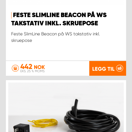
FESTE SLIMLINE BEACON PÅ WS
TAKSTATIV INKL. SKRUEPOSE
Feste SlimLine Beacon på WS takstativ inkl.
skruepose
442
NOK
LEGG TIL
EKS. 25 % MOMS