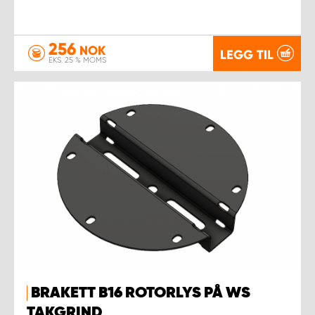
256
NOK
LEGG TIL
EKS. 25 % MOMS
BRAKETT B16 ROTORLYS PÅ WS
TAKGRIND