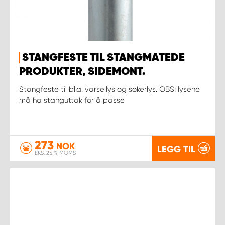
STANGFESTE TIL STANGMATEDE
PRODUKTER, SIDEMONT.
Stangfeste til bl.a. varsellys og søkerlys. OBS: lysene
må ha stanguttak for å passe
273
NOK
LEGG TIL
EKS. 25 % MOMS