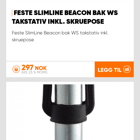
FESTE SLIMLINE BEACON BAK WS
TAKSTATIV INKL. SKRUEPOSE
Feste SlimLine Beacon bak WS takstativ inkl.
skruepose
297
NOK
LEGG TIL
EKS. 25 % MOMS