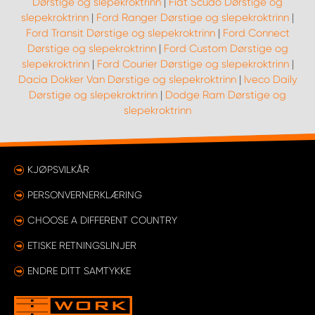
Dørstige og slepekroktrinn
|
Fiat Scudo Dørstige og
slepekroktrinn
|
Ford Ranger Dørstige og slepekroktrinn
|
Ford Transit Dørstige og slepekroktrinn
|
Ford Connect
Dørstige og slepekroktrinn
|
Ford Custom Dørstige og
slepekroktrinn
|
Ford Courier Dørstige og slepekroktrinn
|
Dacia Dokker Van Dørstige og slepekroktrinn
|
Iveco Daily
Dørstige og slepekroktrinn
|
Dodge Ram Dørstige og
slepekroktrinn
KJØPSVILKÅR
PERSONVERNERKLÆRING
CHOOSE A DIFFERENT COUNTRY
ETISKE RETNINGSLINJER
ENDRE DITT SAMTYKKE