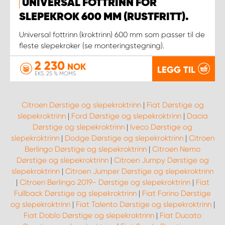
UNIVERSAL FOTTRINN FOR
SLEPEKROK 600 MM (RUSTFRITT).
Universal fottrinn (kroktrinn) 600 mm som passer til de
fleste slepekroker (se monteringstegning).
2 230
NOK
LEGG TIL
EKS. 25 % MOMS
Citroen Dørstige og slepekroktrinn
|
Fiat Dørstige og
slepekroktrinn
|
Ford Dørstige og slepekroktrinn
|
Dacia
Dørstige og slepekroktrinn
|
Iveco Dørstige og
slepekroktrinn
|
Dodge Dørstige og slepekroktrinn
|
Citroen
Berlingo Dørstige og slepekroktrinn
|
Citroen Nemo
Dørstige og slepekroktrinn
|
Citroen Jumpy Dørstige og
slepekroktrinn
|
Citroen Jumper Dørstige og slepekroktrinn
|
Citroen Berlingo 2019- Dørstige og slepekroktrinn
|
Fiat
Fullback Dørstige og slepekroktrinn
|
Fiat Forino Dørstige
og slepekroktrinn
|
Fiat Talento Dørstige og slepekroktrinn
|
Fiat Doblo Dørstige og slepekroktrinn
|
Fiat Ducato