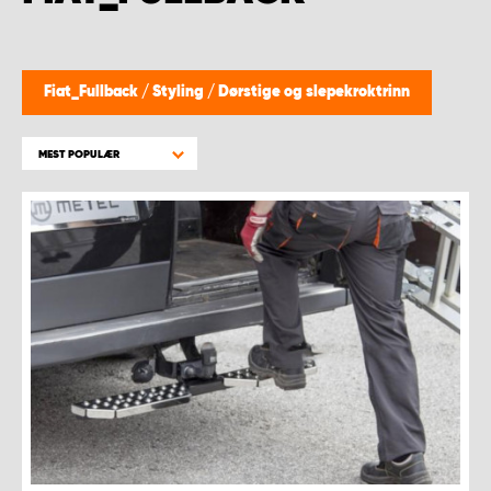
WORK SYSTEM BERGEN
WORK SYSTEM HAMAR
Fiat_Fullback
/
Styling
/
Dørstige og slepekroktrinn
WORK SYSTEM HORTEN
MEST POPULÆR
WORK SYSTEM KEY ACCOUNT
WORK SYSTEM NORWAY
WORK SYSTEM OSLO
WORK SYSTEM STAVANGER
WORK SYSTEM TRONDHEIM