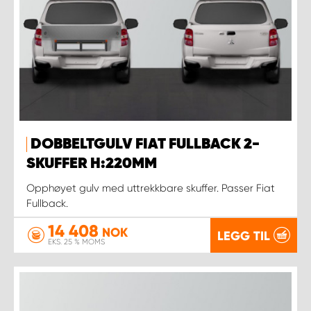
DOBBELTGULV FIAT FULLBACK 2-
SKUFFER H:220MM
Opphøyet gulv med uttrekkbare skuffer. Passer Fiat
Fullback.
14 408
NOK
LEGG TIL
EKS. 25 % MOMS