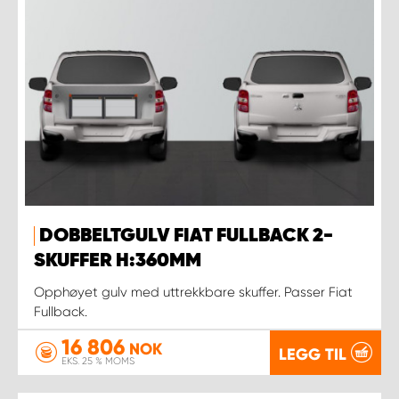
DOBBELTGULV FIAT FULLBACK 2-
SKUFFER H:360MM
Opphøyet gulv med uttrekkbare skuffer. Passer Fiat
Fullback.
16 806
NOK
LEGG TIL
EKS. 25 % MOMS