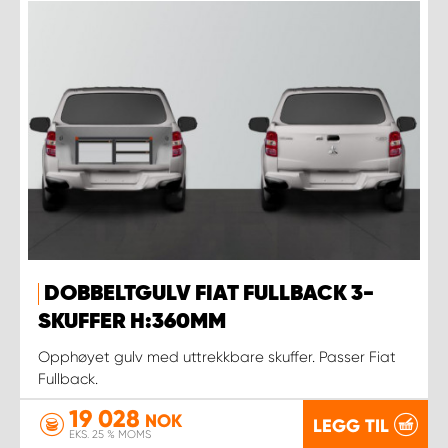
DOBBELTGULV FIAT FULLBACK 3-
SKUFFER H:360MM
Opphøyet gulv med uttrekkbare skuffer. Passer Fiat
Fullback.
19 028
NOK
LEGG TIL
EKS. 25 % MOMS