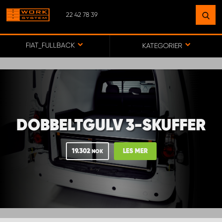
22 42 78 39
FINN ET ANLEGG
NÆR DEG
FIAT_FULLBACK
KATEGORIER
GÅ TIL KARTET
MONTERING BÆRUM
DOBBELTGULV 3-SKUFFER
MONTERING FREDRIKSTAD
19.302
LES MER
NOK
WORK SYSTEM ALTA
WORK SYSTEM ALVDAL