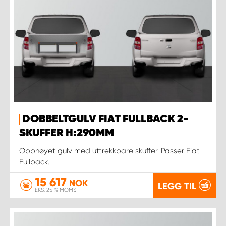
DOBBELTGULV FIAT FULLBACK 2-
SKUFFER H:290MM
Opphøyet gulv med uttrekkbare skuffer. Passer Fiat
Fullback.
15 617
NOK
LEGG TIL
EKS. 25 % MOMS