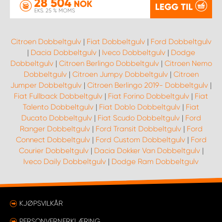
28 504
NOK
LEGG TIL
EKS. 25 % MOMS
Citroen Dobbeltgulv
|
Fiat Dobbeltgulv
|
Ford Dobbeltgulv
|
Dacia Dobbeltgulv
|
Iveco Dobbeltgulv
|
Dodge
Dobbeltgulv
|
Citroen Berlingo Dobbeltgulv
|
Citroen Nemo
Dobbeltgulv
|
Citroen Jumpy Dobbeltgulv
|
Citroen
Jumper Dobbeltgulv
|
Citroen Berlingo 2019- Dobbeltgulv
|
Fiat Fullback Dobbeltgulv
|
Fiat Forino Dobbeltgulv
|
Fiat
Talento Dobbeltgulv
|
Fiat Doblo Dobbeltgulv
|
Fiat
Ducato Dobbeltgulv
|
Fiat Scudo Dobbeltgulv
|
Ford
Ranger Dobbeltgulv
|
Ford Transit Dobbeltgulv
|
Ford
Connect Dobbeltgulv
|
Ford Custom Dobbeltgulv
|
Ford
Courier Dobbeltgulv
|
Dacia Dokker Van Dobbeltgulv
|
Iveco Daily Dobbeltgulv
|
Dodge Ram Dobbeltgulv
KJØPSVILKÅR
PERSONVERNERKLÆRING