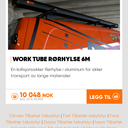
WORK TUBE RØRHYLSE 6M
En kollisjonssikker Rørhylse i aluminium for sikker
transport av lange materialer.
10 048
NOK
LEGG TIL
EKS. 25 % MOMS
Citroen Tilbehør takutstyr
|
Fiat Tilbehør takutstyr
|
Ford
Tilbehør takutstyr
|
Dacia Tilbehør takutstyr
|
Iveco Tilbehør