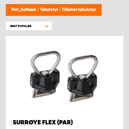
WORK SYSTEM BERGEN
Fiat_Fullback
/
Takutstyr
/
Tilbehør takutstyr
WORK SYSTEM HAMAR
MEST POPULÆR
WORK SYSTEM HORTEN
WORK SYSTEM KEY ACCOUNT
WORK SYSTEM NORWAY
WORK SYSTEM OSLO
WORK SYSTEM STAVANGER
WORK SYSTEM TRONDHEIM
SURRØYE FLEX (PAR)