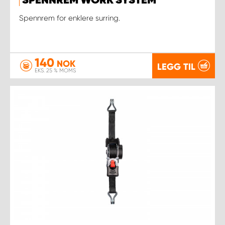
SPENNREM WORK SYSTEM
Spennrem for enklere surring.
140
NOK
LEGG TIL
EKS. 25 % MOMS