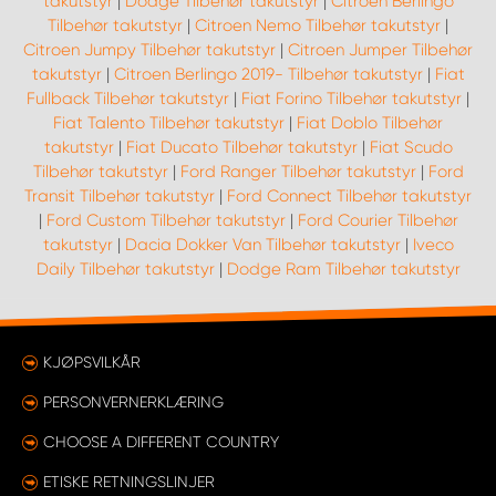
takutstyr
|
Dodge Tilbehør takutstyr
|
Citroen Berlingo
Tilbehør takutstyr
|
Citroen Nemo Tilbehør takutstyr
|
Citroen Jumpy Tilbehør takutstyr
|
Citroen Jumper Tilbehør
takutstyr
|
Citroen Berlingo 2019- Tilbehør takutstyr
|
Fiat
Fullback Tilbehør takutstyr
|
Fiat Forino Tilbehør takutstyr
|
Fiat Talento Tilbehør takutstyr
|
Fiat Doblo Tilbehør
takutstyr
|
Fiat Ducato Tilbehør takutstyr
|
Fiat Scudo
Tilbehør takutstyr
|
Ford Ranger Tilbehør takutstyr
|
Ford
Transit Tilbehør takutstyr
|
Ford Connect Tilbehør takutstyr
|
Ford Custom Tilbehør takutstyr
|
Ford Courier Tilbehør
takutstyr
|
Dacia Dokker Van Tilbehør takutstyr
|
Iveco
Daily Tilbehør takutstyr
|
Dodge Ram Tilbehør takutstyr
KJØPSVILKÅR
PERSONVERNERKLÆRING
CHOOSE A DIFFERENT COUNTRY
ETISKE RETNINGSLINJER