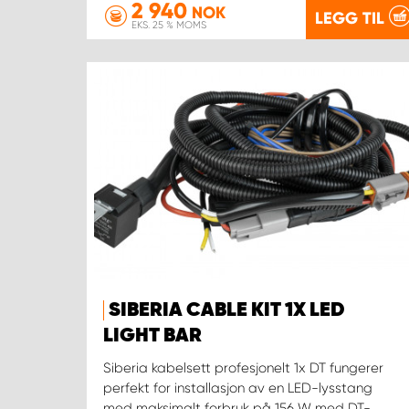
2 940
NOK
LEGG TIL
EKS. 25 % MOMS
SIBERIA CABLE KIT 1X LED
LIGHT BAR
Siberia kabelsett profesjonelt 1x DT fungerer
perfekt for installasjon av en LED-lysstang
med maksimalt forbruk på 156 W med DT-