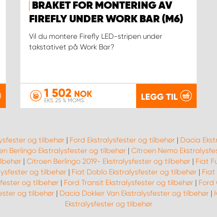
BRAKET FOR MONTERING AV
FIREFLY UNDER WORK BAR (M6)
Vil du montere Firefly LED-stripen under
takstativet på Work Bar?
1 502
NOK
LEGG TIL
EKS. 25 % MOMS
ysfester og tilbehør
|
Ford Ekstralysfester og tilbehør
|
Dacia Ekstr
en Berlingo Ekstralysfester og tilbehør
|
Citroen Nemo Ekstralysfes
ilbehør
|
Citroen Berlingo 2019- Ekstralysfester og tilbehør
|
Fiat F
lysfester og tilbehør
|
Fiat Doblo Ekstralysfester og tilbehør
|
Fiat
fester og tilbehør
|
Ford Transit Ekstralysfester og tilbehør
|
Ford 
ester og tilbehør
|
Dacia Dokker Van Ekstralysfester og tilbehør
|
Ekstralysfester og tilbehør