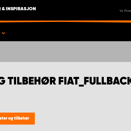
 & INSPIRASJON
Vis Prise
R
G TILBEHØR FIAT_FULLBAC
ster og tilbehør