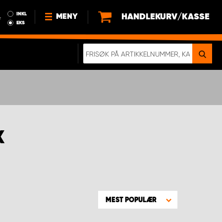
INKL
HANDLEKURV/KASSE
MENY
r
EKS
NYHETER
OM OSS
BÆREKRAFT
BLI EN DEL AV VÅRT TEAM SOM
EN WORK SYSTEM-DISTRIBUTØR
K
EN SKIKKELIG KOLLISJONSTEST
KJØPSVILKÅR
RAMMEAVTALE PÅ INNREDNING
MEST POPULÆR