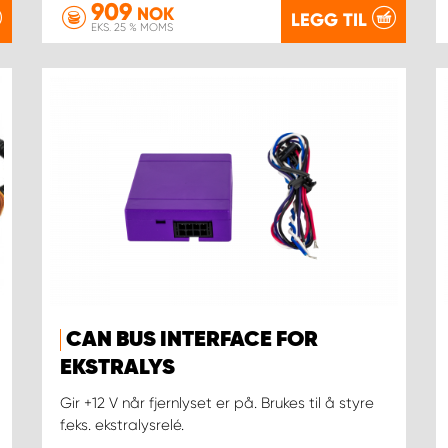
909
NOK
LEGG TIL
EKS. 25 % MOMS
CAN BUS INTERFACE FOR
EKSTRALYS
Gir +12 V når fjernlyset er på. Brukes til å styre
f.eks. ekstralysrelé.