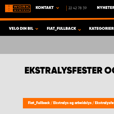
KONTAKT
22 42 78 39
NYHETER
VELG DIN BIL
FIAT_FULLBACK
KATEGORIE
VISA RESULTAT -
358
PRODUKTER
EKSTRALYSFESTER O
Fiat_Fullback
/
Ekstralys og arbeidslys
/
Ekstralysfe