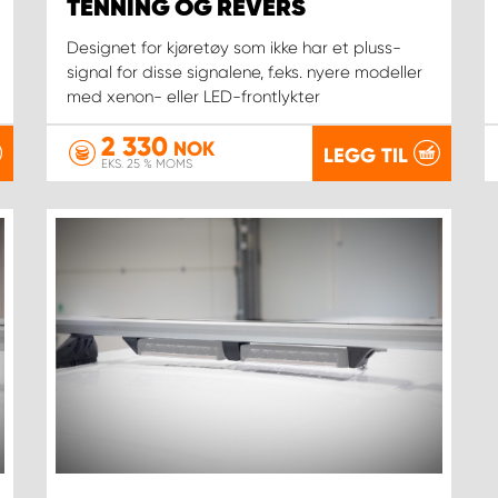
TENNING OG REVERS
Designet for kjøretøy som ikke har et pluss-
signal for disse signalene, f.eks. nyere modeller
med xenon- eller LED-frontlykter
2 330
NOK
LEGG TIL
EKS. 25 % MOMS