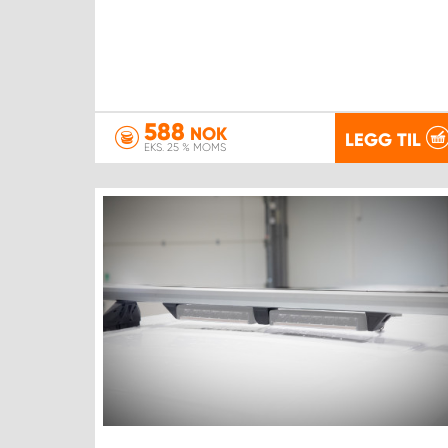
588
NOK
LEGG TIL
EKS. 25 % MOMS