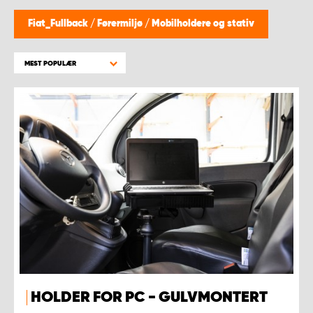
WORK SYSTEM BERGEN
Fiat_Fullback
/
Førermiljø
/
Mobilholdere og stativ
WORK SYSTEM HAMAR
MEST POPULÆR
WORK SYSTEM HORTEN
WORK SYSTEM KEY ACCOUNT
WORK SYSTEM NORWAY
WORK SYSTEM OSLO
WORK SYSTEM STAVANGER
WORK SYSTEM TRONDHEIM
HOLDER FOR PC - GULVMONTERT