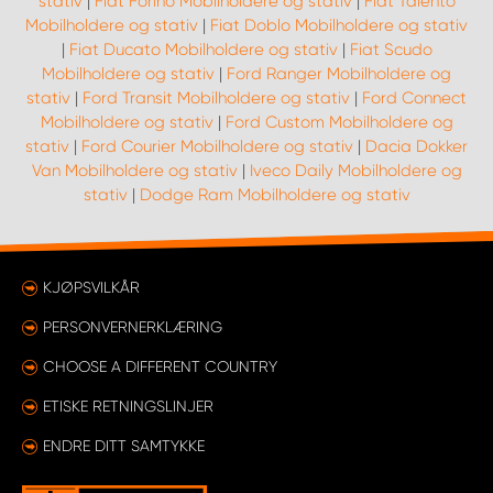
stativ
|
Fiat Forino Mobilholdere og stativ
|
Fiat Talento
Mobilholdere og stativ
|
Fiat Doblo Mobilholdere og stativ
|
Fiat Ducato Mobilholdere og stativ
|
Fiat Scudo
Mobilholdere og stativ
|
Ford Ranger Mobilholdere og
stativ
|
Ford Transit Mobilholdere og stativ
|
Ford Connect
Mobilholdere og stativ
|
Ford Custom Mobilholdere og
stativ
|
Ford Courier Mobilholdere og stativ
|
Dacia Dokker
Van Mobilholdere og stativ
|
Iveco Daily Mobilholdere og
stativ
|
Dodge Ram Mobilholdere og stativ
KJØPSVILKÅR
PERSONVERNERKLÆRING
CHOOSE A DIFFERENT COUNTRY
ETISKE RETNINGSLINJER
ENDRE DITT SAMTYKKE