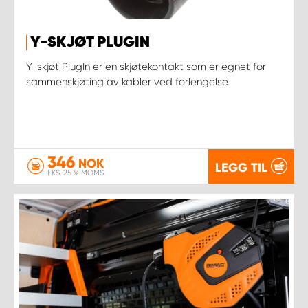
Y-SKJØT PLUGIN
Y-skjøt PlugIn er en skjøtekontakt som er egnet for
sammenskjøting av kabler ved forlengelse.
346
NOK
LEGG TIL
EKS. 25 % MOMS