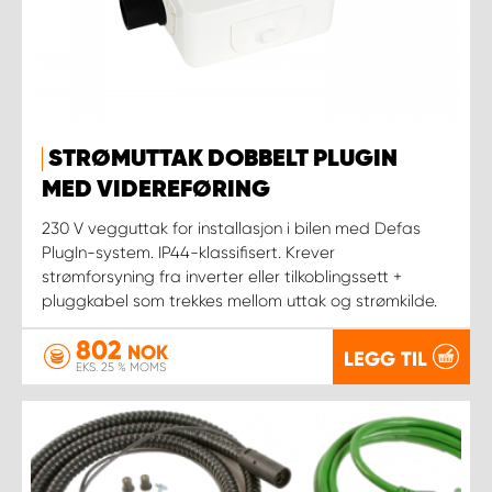
STRØMUTTAK DOBBELT PLUGIN
MED VIDEREFØRING
230 V vegguttak for installasjon i bilen med Defas
PlugIn-system. IP44-klassifisert. Krever
strømforsyning fra inverter eller tilkoblingssett +
pluggkabel som trekkes mellom uttak og strømkilde.
802
NOK
LEGG TIL
EKS. 25 % MOMS