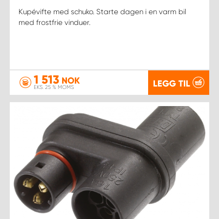
Kupévifte med schuko. Starte dagen i en varm bil
med frostfrie vinduer.
1 513
NOK
LEGG TIL
EKS. 25 % MOMS