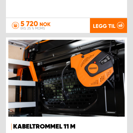
5 720
NOK
LEGG TIL
EKS. 25 % MOMS
KABELTROMMEL 11 M