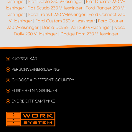
løsninger
|
Fiat Doblo 230 V-løsninger
|
Fiat Ducato 230 V-
løsninger
|
Fiat Scudo 230 V-løsninger
|
Ford Ranger 230 V-
løsninger
|
Ford Transit 230 V-løsninger
|
Ford Connect 230
V-løsninger
|
Ford Custom 230 V-løsninger
|
Ford Courier
230 V-løsninger
|
Dacia Dokker Van 230 V-løsninger
|
Iveco
Daily 230 V-løsninger
|
Dodge Ram 230 V-løsninger
KJØPSVILKÅR
PERSONVERNERKLÆRING
CHOOSE A DIFFERENT COUNTRY
ETISKE RETNINGSLINJER
ENDRE DITT SAMTYKKE