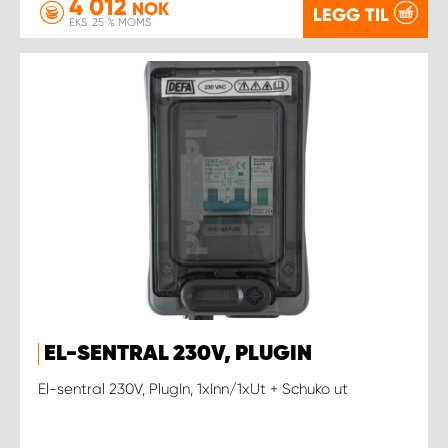
4 012
NOK
LEGG TIL
EKS. 25 % MOMS
EL-SENTRAL 230V, PLUGIN
El-sentral 230V, PlugIn, 1xInn/1xUt + Schuko ut