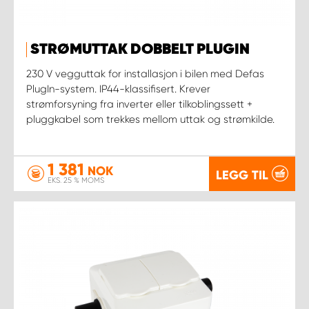
STRØMUTTAK DOBBELT PLUGIN
230 V vegguttak for installasjon i bilen med Defas
PlugIn-system. IP44-klassifisert. Krever
strømforsyning fra inverter eller tilkoblingssett +
pluggkabel som trekkes mellom uttak og strømkilde.
1 381
NOK
LEGG TIL
EKS. 25 % MOMS