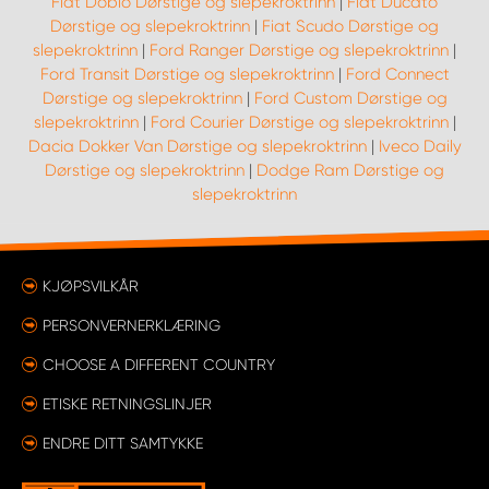
Fiat Doblo Dørstige og slepekroktrinn
|
Fiat Ducato
Dørstige og slepekroktrinn
|
Fiat Scudo Dørstige og
slepekroktrinn
|
Ford Ranger Dørstige og slepekroktrinn
|
Ford Transit Dørstige og slepekroktrinn
|
Ford Connect
Dørstige og slepekroktrinn
|
Ford Custom Dørstige og
slepekroktrinn
|
Ford Courier Dørstige og slepekroktrinn
|
Dacia Dokker Van Dørstige og slepekroktrinn
|
Iveco Daily
Dørstige og slepekroktrinn
|
Dodge Ram Dørstige og
slepekroktrinn
KJØPSVILKÅR
PERSONVERNERKLÆRING
CHOOSE A DIFFERENT COUNTRY
ETISKE RETNINGSLINJER
ENDRE DITT SAMTYKKE