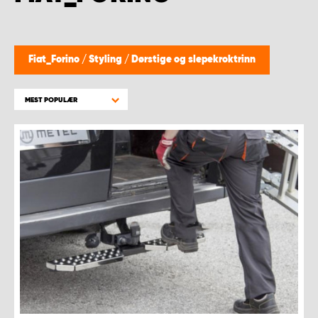
WORK SYSTEM BERGEN
WORK SYSTEM HAMAR
Fiat_Forino
/
Styling
/
Dørstige og slepekroktrinn
WORK SYSTEM HORTEN
MEST POPULÆR
WORK SYSTEM KEY ACCOUNT
WORK SYSTEM NORWAY
WORK SYSTEM OSLO
WORK SYSTEM STAVANGER
WORK SYSTEM TRONDHEIM