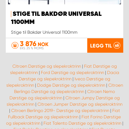
STIGE TIL BAKDØR UNIVERSAL
1100MM
Stige til Bakdør Universal 1100mm
3 876
NOK
LEGG TIL
EKS. 25 % MOMS
Citroen Dørstige og slepekroktrinn
|
Fiat Dørstige og
slepekroktrinn
|
Ford Dørstige og slepekroktrinn
|
Dacia
Dørstige og slepekroktrinn
|
Iveco Dørstige og
slepekroktrinn
|
Dodge Dørstige og slepekroktrinn
|
Citroen
Berlingo Dørstige og slepekroktrinn
|
Citroen Nemo
Dørstige og slepekroktrinn
|
Citroen Jumpy Dørstige og
slepekroktrinn
|
Citroen Jumper Dørstige og slepekroktrinn
|
Citroen Berlingo 2019- Dørstige og slepekroktrinn
|
Fiat
Fullback Dørstige og slepekroktrinn
|
Fiat Forino Dørstige
og slepekroktrinn
|
Fiat Talento Dørstige og slepekroktrinn
|