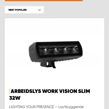
WORK SYSTEM BERGEN
MEST POPULÆR
WORK SYSTEM HAMAR
WORK SYSTEM HORTEN
WORK SYSTEM KEY ACCOUNT
WORK SYSTEM NORWAY
WORK SYSTEM OSLO
WORK SYSTEM STAVANGER
ARBEIDSLYS WORK VISION SLIM
WORK SYSTEM TRONDHEIM
32W
LIGHTING YOUR PRESENCE – Lavtbyggende