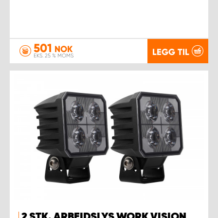
501
NOK
LEGG TIL
EKS. 25 % MOMS
2 STK. ARBEIDSLYS WORK VISION