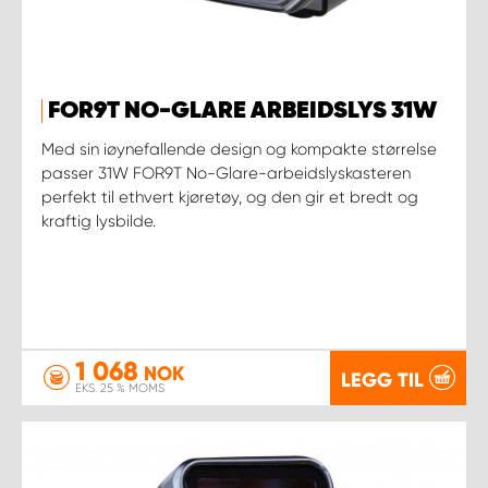
FOR9T NO-GLARE ARBEIDSLYS 31W
Med sin iøynefallende design og kompakte størrelse
passer 31W FOR9T No-Glare-arbeidslyskasteren
perfekt til ethvert kjøretøy, og den gir et bredt og
kraftig lysbilde.
1 068
NOK
LEGG TIL
EKS. 25 % MOMS