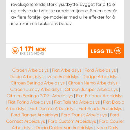
revolusjonerende sterk lysutbytte. Bygget for å tåle
og belyse de tøffeste arbeidsmiljøene. Serien består
av flere forskjellige modeller med ulike effekter for å
imøtekomme brukerens behov.
1 171
NOK
LEGG TIL
EKS. 25 % MOMS
Citroen Arbeidslys
|
Fiat Arbeidslys
|
Ford Arbeidslys
|
Dacia Arbeidslys
|
Iveco Arbeidslys
|
Dodge Arbeidslys
|
Citroen Berlingo Arbeidslys
|
Citroen Nemo Arbeidslys
|
Citroen Jumpy Arbeidslys
|
Citroen Jumper Arbeidslys
|
Citroen Berlingo 2019- Arbeidslys
|
Fiat Fullback Arbeidslys
|
Fiat Forino Arbeidslys
|
Fiat Talento Arbeidslys
|
Fiat Doblo
Arbeidslys
|
Fiat Ducato Arbeidslys
|
Fiat Scudo Arbeidslys
|
Ford Ranger Arbeidslys
|
Ford Transit Arbeidslys
|
Ford
Connect Arbeidslys
|
Ford Custom Arbeidslys
|
Ford Courier
Arbeidslys
|
Dacia Dokker Van Arbeidslys
|
Iveco Daily