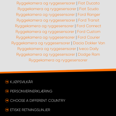
Ryggekamera og ryggesensorer
|
Fiat Ducato
Ryggekamera og ryggesensorer
|
Fiat Scudo
Ryggekamera og ryggesensorer
|
Ford Ranger
Ryggekamera og ryggesensorer
|
Ford Transit
Ryggekamera og ryggesensorer
|
Ford Connect
Ryggekamera og ryggesensorer
|
Ford Custom
Ryggekamera og ryggesensorer
|
Ford Courier
Ryggekamera og ryggesensorer
|
Dacia Dokker Van
Ryggekamera og ryggesensorer
|
Iveco Daily
Ryggekamera og ryggesensorer
|
Dodge Ram
Ryggekamera og ryggesensorer
KJØPSVILKÅR
PERSONVERNERKLÆRING
CHOOSE A DIFFERENT COUNTRY
ETISKE RETNINGSLINJER