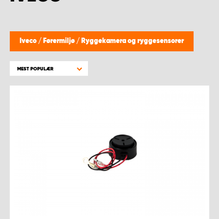
WORK SYSTEM BERGEN
WORK SYSTEM HAMAR
Iveco
/
Førermiljø
/
Ryggekamera og ryggesensorer
WORK SYSTEM HORTEN
MEST POPULÆR
WORK SYSTEM KEY ACCOUNT
WORK SYSTEM NORWAY
WORK SYSTEM OSLO
WORK SYSTEM STAVANGER
WORK SYSTEM TRONDHEIM