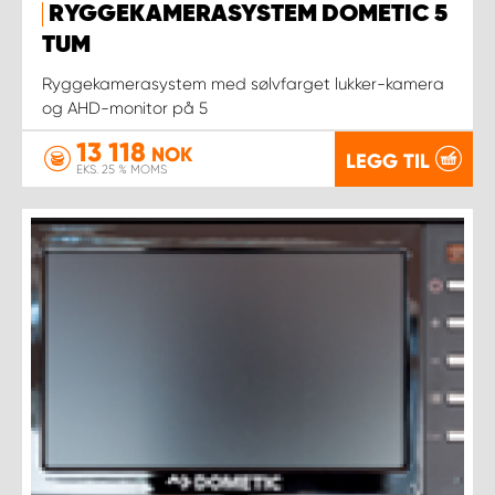
RYGGEKAMERASYSTEM DOMETIC 5
TUM
Ryggekamerasystem med sølvfarget lukker-kamera
og AHD-monitor på 5
13 118
NOK
LEGG TIL
EKS. 25 % MOMS