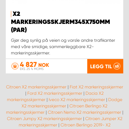
X2
MARKERINGSSKJERM345X750MM
(PAR)
Gjør deg synlig på veien og varsle andre trafikanter
med våre smidige, sammenleggbare X2-
markeringsskjermer.
4 827
NOK
LEGG TIL
EKS. 25 % MOMS
Citroen X2 markeringsskjermer
|
Fiat X2 markeringsskjermer
|
Ford X2 markeringsskjermer
|
Dacia X2
markeringsskjermer
|
Iveco X2 markeringsskjermer
|
Dodge
X2 markeringsskjermer
|
Citroen Berlingo X2
markeringsskjermer
|
Citroen Nemo X2 markeringsskjermer
|
Citroen Jumpy X2 markeringsskjermer
|
Citroen Jumper X2
markeringsskjermer
|
Citroen Berlingo 2019- X2