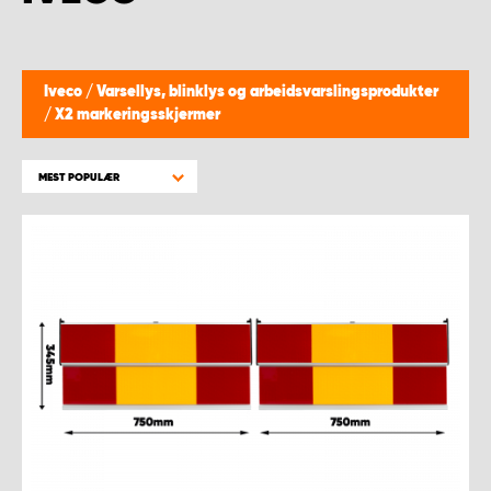
WORK SYSTEM BERGEN
WORK SYSTEM HAMAR
Iveco
/
Varsellys, blinklys og arbeidsvarslingsprodukter
/
X2 markeringsskjermer
WORK SYSTEM HORTEN
MEST POPULÆR
WORK SYSTEM KEY ACCOUNT
WORK SYSTEM NORWAY
WORK SYSTEM OSLO
WORK SYSTEM STAVANGER
WORK SYSTEM TRONDHEIM