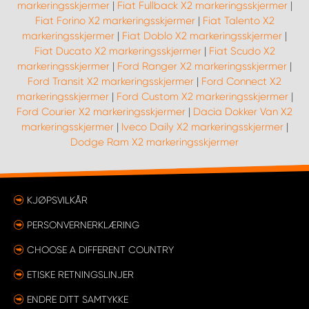
markeringsskjermer
|
Fiat Fullback X2 markeringsskjermer
|
Fiat Forino X2 markeringsskjermer
|
Fiat Talento X2
markeringsskjermer
|
Fiat Doblo X2 markeringsskjermer
|
Fiat Ducato X2 markeringsskjermer
|
Fiat Scudo X2
markeringsskjermer
|
Ford Ranger X2 markeringsskjermer
|
Ford Transit X2 markeringsskjermer
|
Ford Connect X2
markeringsskjermer
|
Ford Custom X2 markeringsskjermer
|
Ford Courier X2 markeringsskjermer
|
Dacia Dokker Van X2
markeringsskjermer
|
Iveco Daily X2 markeringsskjermer
|
Dodge Ram X2 markeringsskjermer
KJØPSVILKÅR
PERSONVERNERKLÆRING
CHOOSE A DIFFERENT COUNTRY
ETISKE RETNINGSLINJER
ENDRE DITT SAMTYKKE