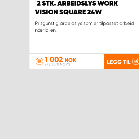
2 STK. ARBEIDSLYS WORK
VISION SQUARE 24W
Prisgunstig arbeidslys som er tilpasset arbeid
nær bilen.
1 002
NOK
LEGG TIL
EKS. 25 % MOMS