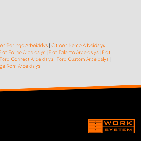
en Berlingo Arbeidslys
|
Citroen Nemo Arbeidslys
|
Fiat Forino Arbeidslys
|
Fiat Talento Arbeidslys
|
Fiat
Ford Connect Arbeidslys
|
Ford Custom Arbeidslys
|
e Ram Arbeidslys