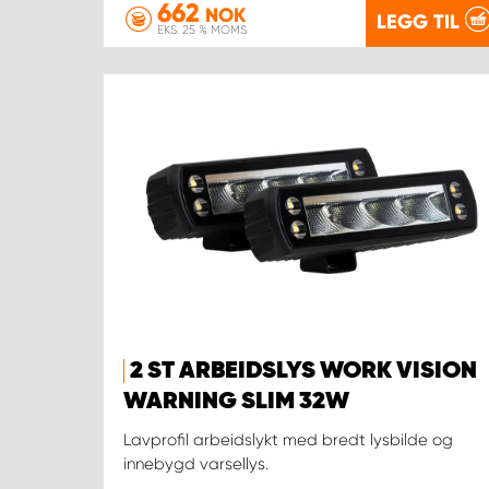
662
NOK
LEGG TIL
EKS. 25 % MOMS
2 ST ARBEIDSLYS WORK VISION
WARNING SLIM 32W
Lavprofil arbeidslykt med bredt lysbilde og
innebygd varsellys.