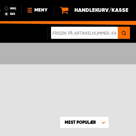
INKL
HANDLEKURV/KASSE
MENY
r
EKS
NYHETER
OM OSS
BÆREKRAFT
BLI EN DEL AV VÅRT TEAM SOM
EN WORK SYSTEM-DISTRIBUTØR
EN SKIKKELIG KOLLISJONSTEST
KJØPSVILKÅR
RAMMEAVTALE PÅ INNREDNING
MEST POPULÆR