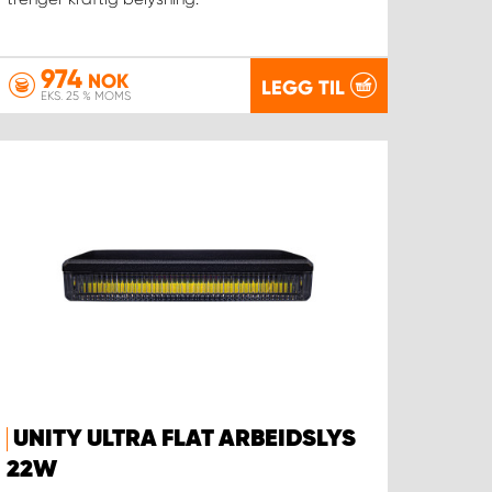
974
NOK
LEGG TIL
EKS. 25 % MOMS
UNITY ULTRA FLAT ARBEIDSLYS
22W