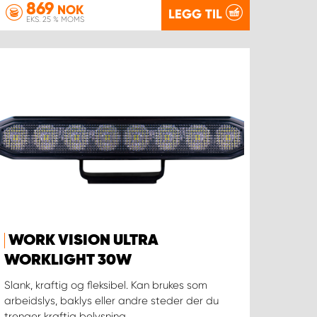
869
NOK
LEGG TIL
EKS. 25 % MOMS
WORK VISION ULTRA
WORKLIGHT 30W
Slank, kraftig og fleksibel. Kan brukes som
arbeidslys, baklys eller andre steder der du
trenger kraftig belysning.