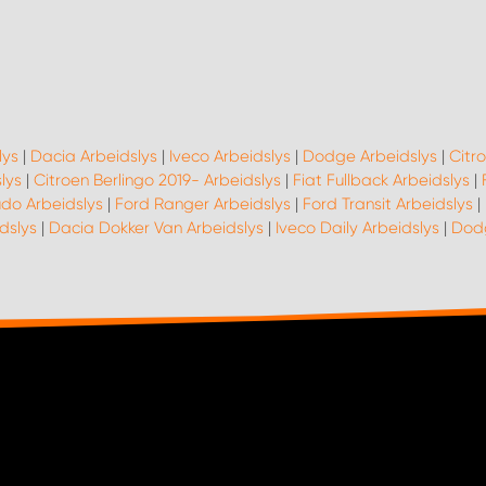
lys
|
Dacia Arbeidslys
|
Iveco Arbeidslys
|
Dodge Arbeidslys
|
Citro
lys
|
Citroen Berlingo 2019- Arbeidslys
|
Fiat Fullback Arbeidslys
|
udo Arbeidslys
|
Ford Ranger Arbeidslys
|
Ford Transit Arbeidslys
|
dslys
|
Dacia Dokker Van Arbeidslys
|
Iveco Daily Arbeidslys
|
Dodg