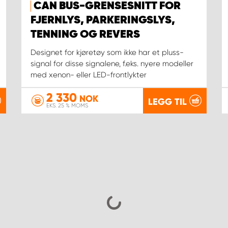
CAN BUS-GRENSESNITT FOR
FJERNLYS, PARKERINGSLYS,
TENNING OG REVERS
Designet for kjøretøy som ikke har et pluss-
signal for disse signalene, f.eks. nyere modeller
med xenon- eller LED-frontlykter
2 330
NOK
LEGG TIL
EKS. 25 % MOMS