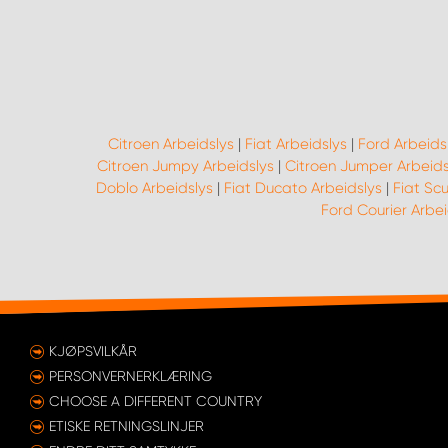
Citroen Arbeidslys
|
Fiat Arbeidslys
|
Ford Arbeids
Citroen Jumpy Arbeidslys
|
Citroen Jumper Arbeids
Doblo Arbeidslys
|
Fiat Ducato Arbeidslys
|
Fiat Sc
Ford Courier Arbei
KJØPSVILKÅR
PERSONVERNERKLÆRING
CHOOSE A DIFFERENT COUNTRY
ETISKE RETNINGSLINJER