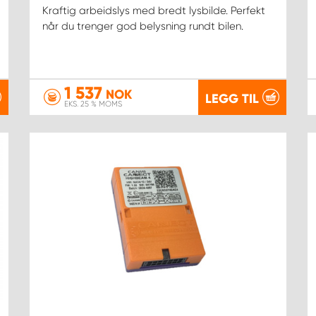
Kraftig arbeidslys med bredt lysbilde. Perfekt
når du trenger god belysning rundt bilen.
1 537
NOK
LEGG TIL
EKS. 25 % MOMS