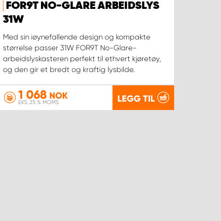
FOR9T NO-GLARE ARBEIDSLYS
31W
Med sin iøynefallende design og kompakte
størrelse passer 31W FOR9T No-Glare-
arbeidslyskasteren perfekt til ethvert kjøretøy,
og den gir et bredt og kraftig lysbilde.
1 068
NOK
LEGG TIL
EKS. 25 % MOMS