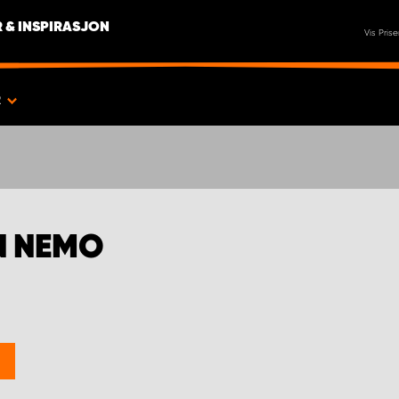
 & INSPIRASJON
Vis Prise
R
N NEMO