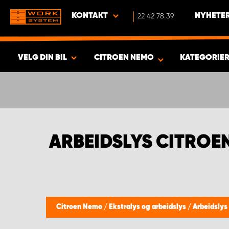
KONTAKT
22 42 78 39
NYHETER
VELG DIN BIL
CITROEN NEMO
KATEGORIE
VISA RESULTAT -
352
PRODUKTER
ARBEIDSLYS CITROE
Citroen Nemo
/
Ekstralys og arbeidslys
/
Arbeidslys