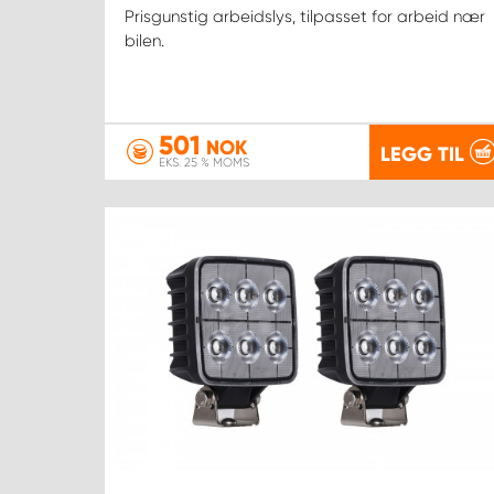
Prisgunstig arbeidslys, tilpasset for arbeid nær
bilen.
501
NOK
LEGG TIL
EKS. 25 % MOMS