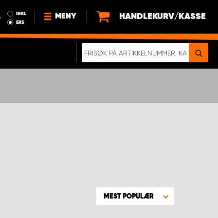
INKL
HANDLEKURV/KASSE
MENY
r
EKS
NYHETER
OM OSS
BÆREKRAFT
BLI EN DEL AV VÅRT TEAM SOM
EN WORK SYSTEM-DISTRIBUTØR
EN SKIKKELIG KOLLISJONSTEST
KJØPSVILKÅR
RAMMEAVTALE PÅ INNREDNING
MEST POPULÆR