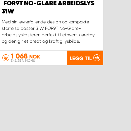
FOR9T NO-GLARE ARBEIDSLYS
31W
Med sin iøynefallende design og kompakte
størrelse passer 31W FOR9T No-Glare-
arbeidslyskasteren perfekt til ethvert kjøretøy,
og den gir et bredt og kraftig lysbilde.
1 068
NOK
LEGG TIL
EKS. 25 % MOMS