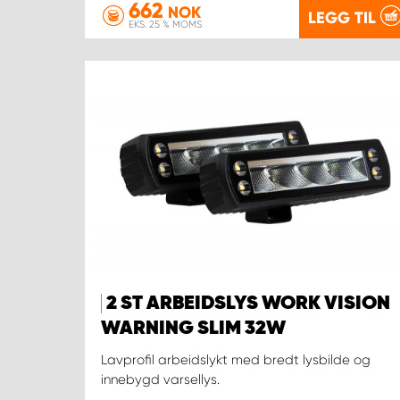
662
NOK
LEGG TIL
EKS. 25 % MOMS
2 ST ARBEIDSLYS WORK VISION
WARNING SLIM 32W
Lavprofil arbeidslykt med bredt lysbilde og
innebygd varsellys.