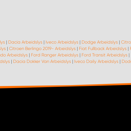
lys
|
Dacia Arbeidslys
|
Iveco Arbeidslys
|
Dodge Arbeidslys
|
Citro
lys
|
Citroen Berlingo 2019- Arbeidslys
|
Fiat Fullback Arbeidslys
|
udo Arbeidslys
|
Ford Ranger Arbeidslys
|
Ford Transit Arbeidslys
|
dslys
|
Dacia Dokker Van Arbeidslys
|
Iveco Daily Arbeidslys
|
Dodg