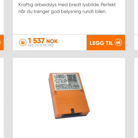
Kraftig arbeidslys med bredt lysbilde. Perfekt
når du trenger god belysning rundt bilen.
1 537
NOK
LEGG TIL
EKS. 25 % MOMS