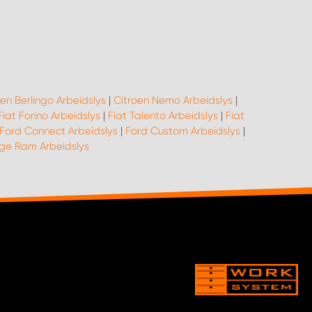
en Berlingo Arbeidslys
|
Citroen Nemo Arbeidslys
|
Fiat Forino Arbeidslys
|
Fiat Talento Arbeidslys
|
Fiat
Ford Connect Arbeidslys
|
Ford Custom Arbeidslys
|
e Ram Arbeidslys