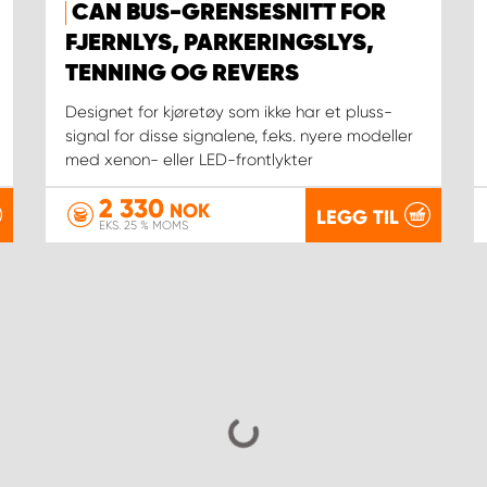
CAN BUS-GRENSESNITT FOR
FJERNLYS, PARKERINGSLYS,
TENNING OG REVERS
Designet for kjøretøy som ikke har et pluss-
signal for disse signalene, f.eks. nyere modeller
med xenon- eller LED-frontlykter
2 330
NOK
LEGG TIL
EKS. 25 % MOMS