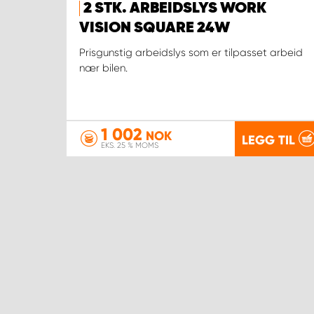
2 STK. ARBEIDSLYS WORK
VISION SQUARE 24W
Prisgunstig arbeidslys som er tilpasset arbeid
nær bilen.
1 002
NOK
LEGG TIL
EKS. 25 % MOMS