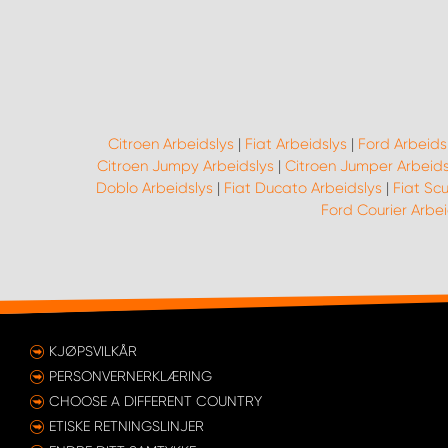
Citroen Arbeidslys
|
Fiat Arbeidslys
|
Ford Arbeids
Citroen Jumpy Arbeidslys
|
Citroen Jumper Arbeids
Doblo Arbeidslys
|
Fiat Ducato Arbeidslys
|
Fiat Sc
Ford Courier Arbei
KJØPSVILKÅR
PERSONVERNERKLÆRING
CHOOSE A DIFFERENT COUNTRY
ETISKE RETNINGSLINJER