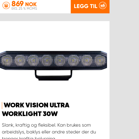
869
NOK
LEGG TIL
EKS. 25 % MOMS
WORK VISION ULTRA
WORKLIGHT 30W
Slank, kraftig og fleksibel. Kan brukes som
arbeidslys, baklys eller andre steder der du
trenger kraftig belysning.