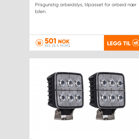
Prisgunstig arbeidslys, tilpasset for arbeid nær
bilen.
501
NOK
LEGG TIL
EKS. 25 % MOMS