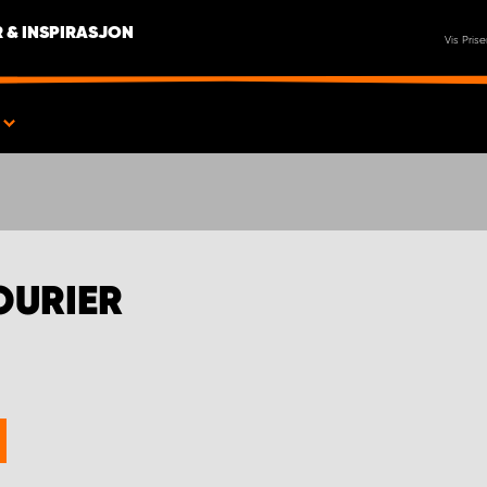
 & INSPIRASJON
Vis Prise
OURIER