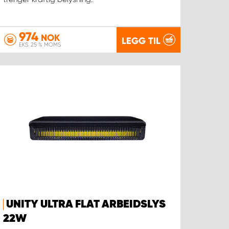
974
NOK
LEGG TIL
EKS. 25 % MOMS
UNITY ULTRA FLAT ARBEIDSLYS
22W