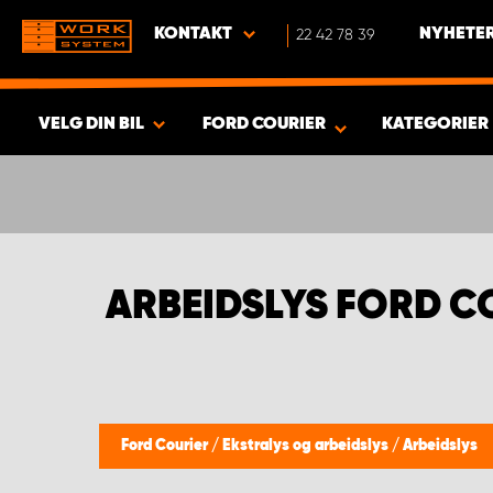
KONTAKT
22 42 78 39
NYHETER
VELG DIN BIL
FORD COURIER
KATEGORIER
VISA RESULTAT -
363
PRODUKTER
ARBEIDSLYS FORD C
Ford Courier
/
Ekstralys og arbeidslys
/
Arbeidslys