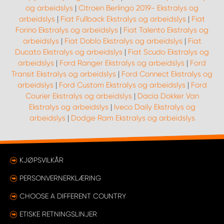
og arbeidslys
|
Citroen Berlingo 2019- Ekstralys og
arbeidslys
|
Fiat Fullback Ekstralys og arbeidslys
|
Fiat
Forino Ekstralys og arbeidslys
|
Fiat Talento Ekstralys og
arbeidslys
|
Fiat Doblo Ekstralys og arbeidslys
|
Fiat
Ducato Ekstralys og arbeidslys
|
Fiat Scudo Ekstralys og
arbeidslys
|
Ford Ranger Ekstralys og arbeidslys
|
Ford
Transit Ekstralys og arbeidslys
|
Ford Connect Ekstralys og
arbeidslys
|
Ford Custom Ekstralys og arbeidslys
|
Ford
Courier Ekstralys og arbeidslys
|
Dacia Dokker Van
Ekstralys og arbeidslys
|
Iveco Daily Ekstralys og
arbeidslys
|
Dodge Ram Ekstralys og arbeidslys
KJØPSVILKÅR
PERSONVERNERKLÆRING
CHOOSE A DIFFERENT COUNTRY
ETISKE RETNINGSLINJER