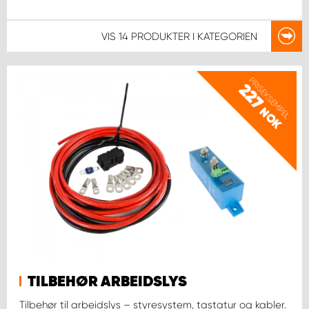
VIS
14 PRODUKTER
I KATEGORIEN
PRISEKSEMPEL
227
NOK
TILBEHØR ARBEIDSLYS
Tilbehør til arbeidslys – styresystem, tastatur og kabler.