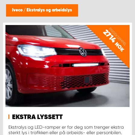
WORK SYSTEM BERGEN
Iveco
/
Ekstralys og arbeidslys
WORK SYSTEM HAMAR
PRISEKSEMPEL
2714
WORK SYSTEM HORTEN
NOK
WORK SYSTEM KEY ACCOUNT
WORK SYSTEM NORWAY
WORK SYSTEM OSLO
WORK SYSTEM STAVANGER
EKSTRA LYSSETT
WORK SYSTEM TRONDHEIM
Ekstralys og LED-ramper er for deg som trenger ekstra
sterkt lys i trafikken eller på arbeids- eller personbilen.