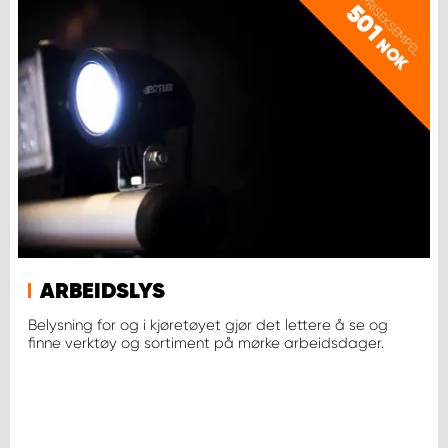
PRISEKSEMPEL
501
NOK
ARBEIDSLYS
Belysning for og i kjøretøyet gjør det lettere å se og
finne verktøy og sortiment på mørke arbeidsdager.