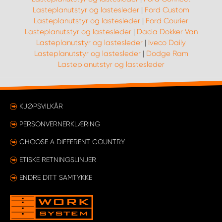
Lasteplanutstyr og lastesleder
|
Ford Custom
Lasteplanutstyr og lastesleder
|
Ford Courier
Lasteplanutstyr og lastesleder
|
Dacia Dokker Van
Lasteplanutstyr og lastesleder
|
Iveco Daily
Lasteplanutstyr og lastesleder
|
Dodge Ram
Lasteplanutstyr og lastesleder
KJØPSVILKÅR
PERSONVERNERKLÆRING
CHOOSE A DIFFERENT COUNTRY
ETISKE RETNINGSLINJER
ENDRE DITT SAMTYKKE