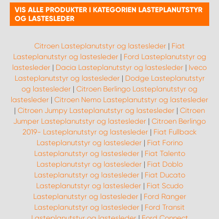
VIS ALLE PRODUKTER I KATEGORIEN LASTEPLANUTSTYR
OG LASTESLEDER
Citroen Lasteplanutstyr og lastesleder
|
Fiat
Lasteplanutstyr og lastesleder
|
Ford Lasteplanutstyr og
lastesleder
|
Dacia Lasteplanutstyr og lastesleder
|
Iveco
Lasteplanutstyr og lastesleder
|
Dodge Lasteplanutstyr
og lastesleder
|
Citroen Berlingo Lasteplanutstyr og
lastesleder
|
Citroen Nemo Lasteplanutstyr og lastesleder
|
Citroen Jumpy Lasteplanutstyr og lastesleder
|
Citroen
Jumper Lasteplanutstyr og lastesleder
|
Citroen Berlingo
2019- Lasteplanutstyr og lastesleder
|
Fiat Fullback
Lasteplanutstyr og lastesleder
|
Fiat Forino
Lasteplanutstyr og lastesleder
|
Fiat Talento
Lasteplanutstyr og lastesleder
|
Fiat Doblo
Lasteplanutstyr og lastesleder
|
Fiat Ducato
Lasteplanutstyr og lastesleder
|
Fiat Scudo
Lasteplanutstyr og lastesleder
|
Ford Ranger
Lasteplanutstyr og lastesleder
|
Ford Transit
Lasteplanutstyr og lastesleder
|
Ford Connect