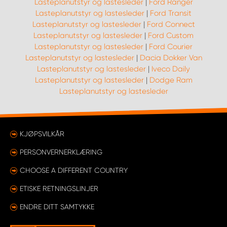
Lasteplanutstyr og lastesleder
|
Ford Ranger
Lasteplanutstyr og lastesleder
|
Ford Transit
Lasteplanutstyr og lastesleder
|
Ford Connect
Lasteplanutstyr og lastesleder
|
Ford Custom
Lasteplanutstyr og lastesleder
|
Ford Courier
Lasteplanutstyr og lastesleder
|
Dacia Dokker Van
Lasteplanutstyr og lastesleder
|
Iveco Daily
Lasteplanutstyr og lastesleder
|
Dodge Ram
Lasteplanutstyr og lastesleder
KJØPSVILKÅR
PERSONVERNERKLÆRING
CHOOSE A DIFFERENT COUNTRY
ETISKE RETNINGSLINJER
ENDRE DITT SAMTYKKE