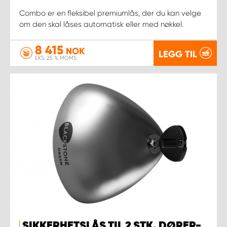
Combo er en fleksibel premiumlås, der du kan velge
om den skal låses automatisk eller med nøkkel.
8 415
NOK
LEGG TIL
EKS. 25 % MOMS
SIKKERHETSLÅS TIL 2 STK. DØRER-