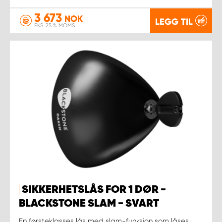
3 673
NOK
LEGG TIL
EKS. 25 % MOMS
SIKKERHETSLÅS FOR 1 DØR -
BLACKSTONE SLAM - SVART
En førsteklasses lås med slam-funksjon som låses