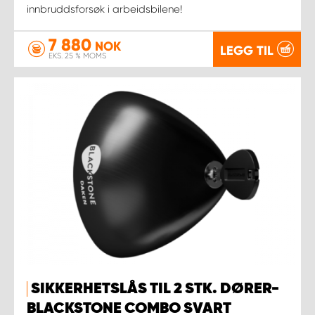
innbruddsforsøk i arbeidsbilene!
7 880
NOK
LEGG TIL
EKS. 25 % MOMS
SIKKERHETSLÅS TIL 2 STK. DØRER-
BLACKSTONE COMBO SVART