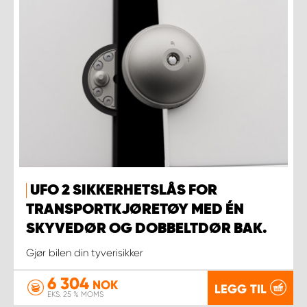
UFO 2 SIKKERHETSLÅS FOR
TRANSPORTKJØRETØY MED ÉN
SKYVEDØR OG DOBBELTDØR BAK.
Gjør bilen din tyverisikker
6 304
NOK
LEGG TIL
EKS. 25 % MOMS