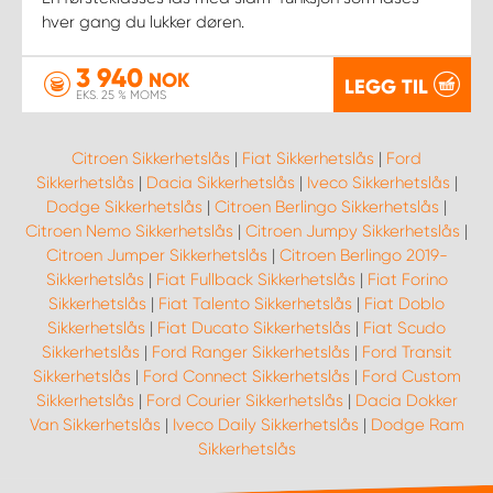
hver gang du lukker døren.
3 940
NOK
LEGG TIL
EKS. 25 % MOMS
Citroen Sikkerhetslås
|
Fiat Sikkerhetslås
|
Ford
Sikkerhetslås
|
Dacia Sikkerhetslås
|
Iveco Sikkerhetslås
|
Dodge Sikkerhetslås
|
Citroen Berlingo Sikkerhetslås
|
Citroen Nemo Sikkerhetslås
|
Citroen Jumpy Sikkerhetslås
|
Citroen Jumper Sikkerhetslås
|
Citroen Berlingo 2019-
Sikkerhetslås
|
Fiat Fullback Sikkerhetslås
|
Fiat Forino
Sikkerhetslås
|
Fiat Talento Sikkerhetslås
|
Fiat Doblo
Sikkerhetslås
|
Fiat Ducato Sikkerhetslås
|
Fiat Scudo
Sikkerhetslås
|
Ford Ranger Sikkerhetslås
|
Ford Transit
Sikkerhetslås
|
Ford Connect Sikkerhetslås
|
Ford Custom
Sikkerhetslås
|
Ford Courier Sikkerhetslås
|
Dacia Dokker
Van Sikkerhetslås
|
Iveco Daily Sikkerhetslås
|
Dodge Ram
Sikkerhetslås