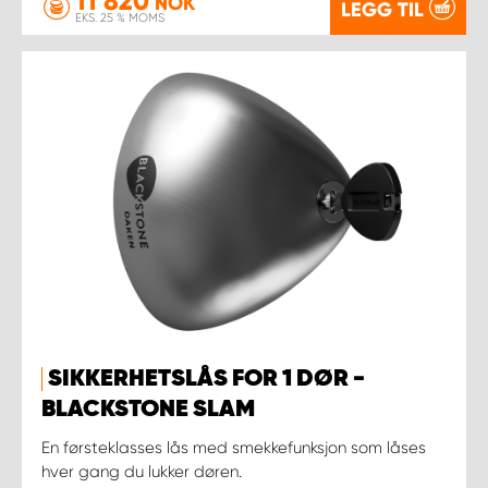
11 820
NOK
LEGG TIL
EKS. 25 % MOMS
SIKKERHETSLÅS FOR 1 DØR -
BLACKSTONE SLAM
En førsteklasses lås med smekkefunksjon som låses
hver gang du lukker døren.