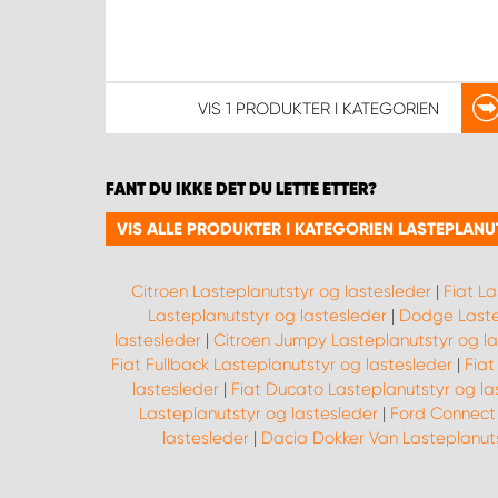
VIS
1 PRODUKTER
I KATEGORIEN
FANT DU IKKE DET DU LETTE ETTER?
VIS ALLE PRODUKTER I KATEGORIEN LASTEPLAN
Citroen Lasteplanutstyr og lastesleder
|
Fiat La
Lasteplanutstyr og lastesleder
|
Dodge Lastep
lastesleder
|
Citroen Jumpy Lasteplanutstyr og la
Fiat Fullback Lasteplanutstyr og lastesleder
|
Fiat
lastesleder
|
Fiat Ducato Lasteplanutstyr og la
Lasteplanutstyr og lastesleder
|
Ford Connect 
lastesleder
|
Dacia Dokker Van Lasteplanuts