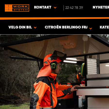
KONTAKT
22 42 78 39
NYHETER
VELG DIN BIL
CITROËN BERLINGO FRA 2019
KAT
VISA RESULTAT -
402
PRODUKTER