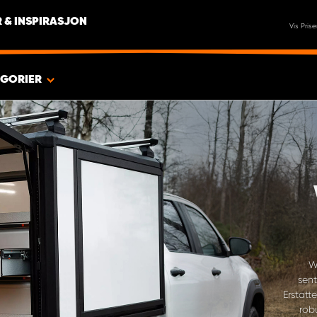
 & INSPIRASJON
Vis Prise
EGORIER
W
sent
Erstatt
rob