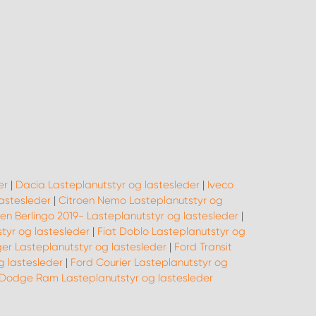
er
|
Dacia Lasteplanutstyr og lastesleder
|
Iveco
lastesleder
|
Citroen Nemo Lasteplanutstyr og
oen Berlingo 2019- Lasteplanutstyr og lastesleder
|
styr og lastesleder
|
Fiat Doblo Lasteplanutstyr og
er Lasteplanutstyr og lastesleder
|
Ford Transit
g lastesleder
|
Ford Courier Lasteplanutstyr og
Dodge Ram Lasteplanutstyr og lastesleder