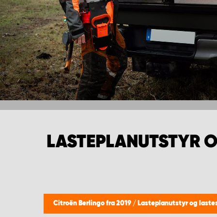
LASTEPLANUTSTYR O
Citroën Berlingo fra 2019
/
Lasteplanutstyr og laste