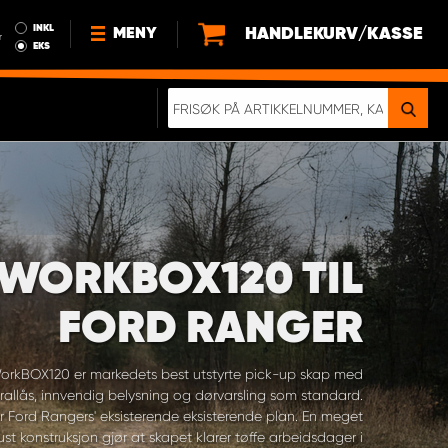
INKL
HANDLEKURV/KASSE
MENY
r
EKS
NYHETER
OM OSS
BÆREKRAFT
BLI EN DEL AV VÅRT TEAM SOM
EN WORK SYSTEM-DISTRIBUTØR
WORKBOX120 TIL
EN SKIKKELIG KOLLISJONSTEST
KJØPSVILKÅR
FORD RANGER
RAMMEAVTALE PÅ INNREDNING
orkBOX120 er markedets best utstyrte pick-up skap med
rallås, innvendig belysning og dørvarsling som standard.
er Ford Rangers' eksisterende eksisterende plan. En meget
ust konstruksjon gjør at skapet klarer tøffe arbeidsdager i