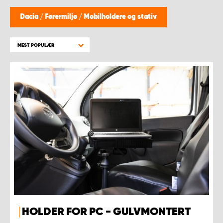
WORK SYSTEM BERGEN
Dacia
/
Førermiljø
/
Mobilholdere og stativ
WORK SYSTEM HAMAR
MEST POPULÆR
WORK SYSTEM HORTEN
WORK SYSTEM KEY ACCOUNT
WORK SYSTEM NORWAY
WORK SYSTEM OSLO
WORK SYSTEM STAVANGER
WORK SYSTEM TRONDHEIM
HOLDER FOR PC - GULVMONTERT