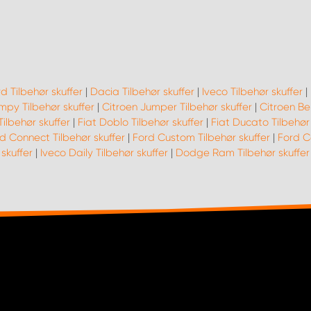
d Tilbehør skuffer
|
Dacia Tilbehør skuffer
|
Iveco Tilbehør skuffer
|
mpy Tilbehør skuffer
|
Citroen Jumper Tilbehør skuffer
|
Citroen Ber
Tilbehør skuffer
|
Fiat Doblo Tilbehør skuffer
|
Fiat Ducato Tilbehør 
d Connect Tilbehør skuffer
|
Ford Custom Tilbehør skuffer
|
Ford Co
skuffer
|
Iveco Daily Tilbehør skuffer
|
Dodge Ram Tilbehør skuffer