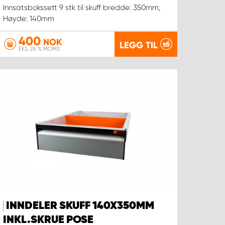
Innsatsbokssett 9 stk til skuff bredde: 350mm,
Høyde: 140mm
400
NOK
LEGG TIL
EKS. 25 % MOMS
INNDELER SKUFF 140X350MM
INKL.SKRUE POSE