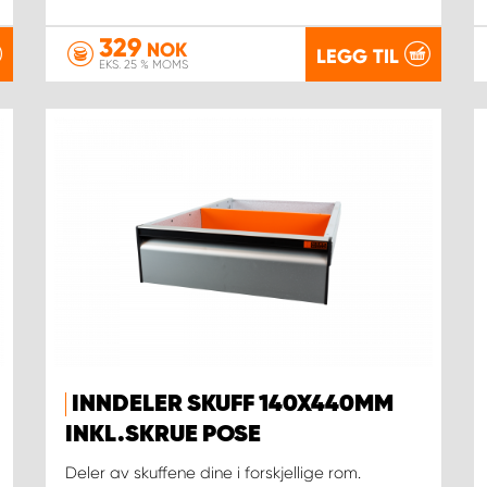
329
NOK
LEGG TIL
EKS. 25 % MOMS
INNDELER SKUFF 140X440MM
INKL.SKRUE POSE
Deler av skuffene dine i forskjellige rom.