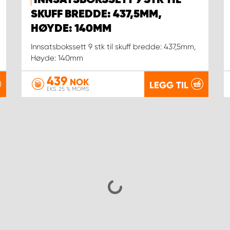
INNSATSBOKSSETT 9 STK TIL
SKUFF BREDDE: 437,5MM,
HØYDE: 140MM
Innsatsbokssett 9 stk til skuff bredde: 437,5mm,
Høyde: 140mm
439
NOK
LEGG TIL
EKS. 25 % MOMS