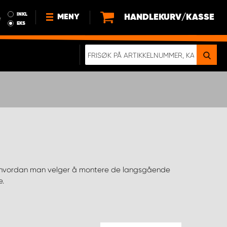
INKL
HANDLEKURV/KASSE
MENY
r
EKS
NYHETER
OM OSS
BÆREKRAFT
BLI EN DEL AV VÅRT TEAM SOM
EN WORK SYSTEM-DISTRIBUTØR
EN SKIKKELIG KOLLISJONSTEST
KJØPSVILKÅR
RAMMEAVTALE PÅ INNREDNING
e.