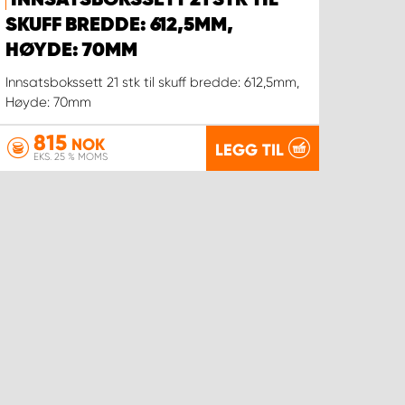
INNSATSBOKSSETT 21 STK TIL
SKUFF BREDDE: 612,5MM,
HØYDE: 70MM
Innsatsbokssett 21 stk til skuff bredde: 612,5mm,
Høyde: 70mm
815
NOK
LEGG TIL
EKS. 25 % MOMS