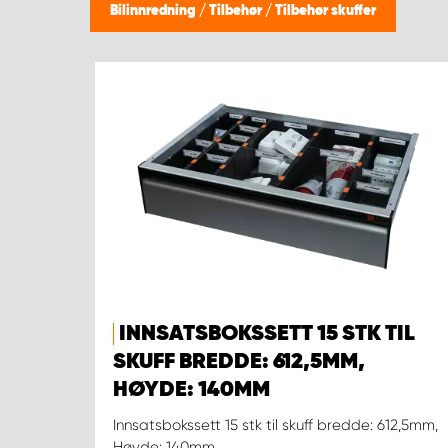
Bilinnredning
/
Tilbehør
/
Tilbehør skuffer
INNSATSBOKSSETT 15 STK TIL
SKUFF BREDDE: 612,5MM,
HØYDE: 140MM
Innsatsbokssett 15 stk til skuff bredde: 612,5mm,
Høyde: 140mm