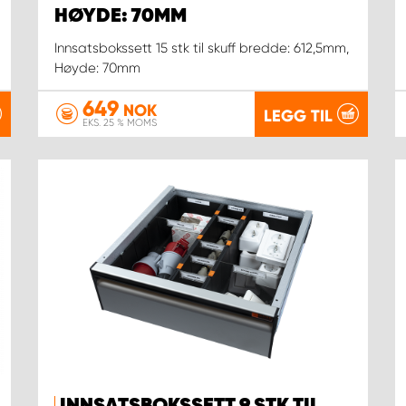
HØYDE: 70MM
Innsatsbokssett 15 stk til skuff bredde: 612,5mm,
Høyde: 70mm
649
NOK
LEGG TIL
EKS. 25 % MOMS