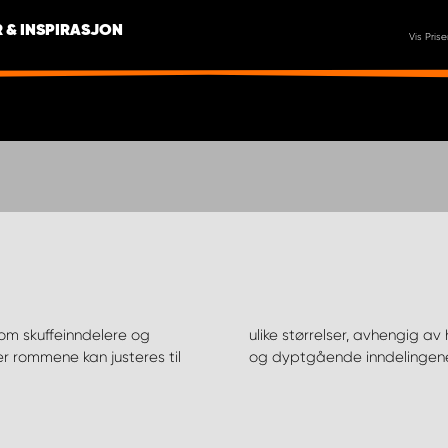
 & INSPIRASJON
Vis Prise
, som skuffeinndelere og
montere de langsgående
r rommene kan justeres til
og dyptgående inndelingen