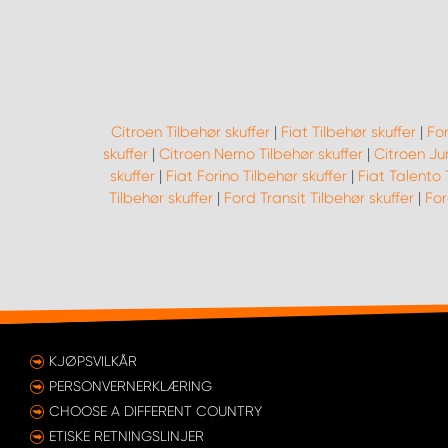
Citroen Tilbehør skuffer
|
Fiat Tilbehør skuffer
|
For
skuffer
|
Citroen Nemo Tilbehør skuffer
|
Citroen Ju
skuffer
|
Fiat Forino Tilbehør skuffer
|
Fiat Talento 
Tilbehør skuffer
|
Ford Transit Tilbehør skuffer
|
For
KJØPSVILKÅR
PERSONVERNERKLÆRING
CHOOSE A DIFFERENT COUNTRY
ETISKE RETNINGSLINJER