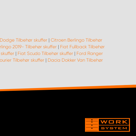
Dodge Tilbehør skuffer
|
Citroen Berlingo Tilbehør
lingo 2019- Tilbehør skuffer
|
Fiat Fullback Tilbehør
skuffer
|
Fiat Scudo Tilbehør skuffer
|
Ford Ranger
urier Tilbehør skuffer
|
Dacia Dokker Van Tilbehør