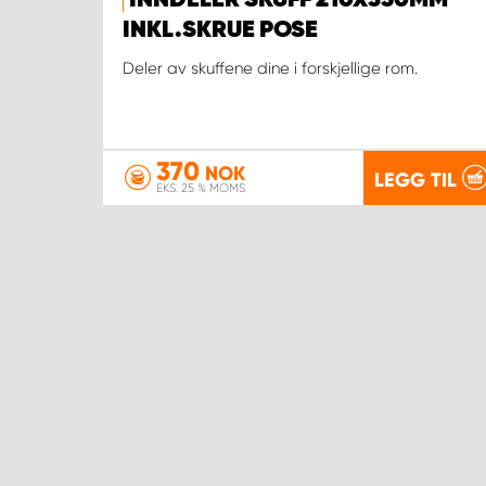
INNDELER SKUFF 210X350MM
INKL.SKRUE POSE
Deler av skuffene dine i forskjellige rom.
370
NOK
LEGG TIL
EKS. 25 % MOMS