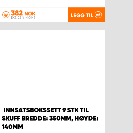
382
NOK
LEGG TIL
EKS. 25 % MOMS
INNSATSBOKSSETT 9 STK TIL
SKUFF BREDDE: 350MM, HØYDE:
140MM