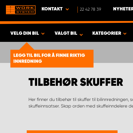
KONTAKT
22 42 78 39
NYHETER
VELG DIN BIL
VALGT BIL
KATEGORIER
VISA RESULTAT -
1924
PRODUKTER
LEGG TIL BIL FOR Å FINNE RIKTIG
INNREDNING
TILBEHØR SKUFFER
Her finner du tilbehør til skuffer til bilinnredningen
ulike størrelser, avhengig av hvordan man velger å 
skuffeinnsatser. Skap orden med skuffeinndelere de