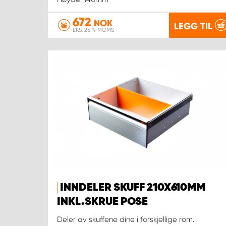
672
NOK
LEGG TIL
EKS. 25 % MOMS
INNDELER SKUFF 210X610MM
INKL.SKRUE POSE
Deler av skuffene dine i forskjellige rom.