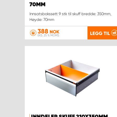
70MM
Innsatsbokssett 9 stk til skuff bredde: 350mm,
Høyde: 70mm
388
NOK
LEGG TIL
EKS. 25 % MOMS