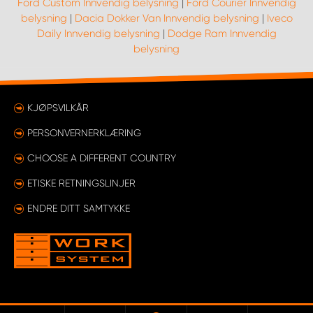
Ford Custom Innvendig belysning
|
Ford Courier Innvendig
belysning
|
Dacia Dokker Van Innvendig belysning
|
Iveco
Daily Innvendig belysning
|
Dodge Ram Innvendig
belysning
KJØPSVILKÅR
PERSONVERNERKLÆRING
CHOOSE A DIFFERENT COUNTRY
ETISKE RETNINGSLINJER
ENDRE DITT SAMTYKKE