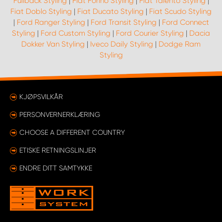
Fullback Styling
|
Fiat Forino Styling
|
Fiat Talento Styling
|
Fiat Doblo Styling
|
Fiat Ducato Styling
|
Fiat Scudo Styling
|
Ford Ranger Styling
|
Ford Transit Styling
|
Ford Connect
Styling
|
Ford Custom Styling
|
Ford Courier Styling
|
Dacia
Dokker Van Styling
|
Iveco Daily Styling
|
Dodge Ram
Styling
KJØPSVILKÅR
PERSONVERNERKLÆRING
CHOOSE A DIFFERENT COUNTRY
ETISKE RETNINGSLINJER
ENDRE DITT SAMTYKKE