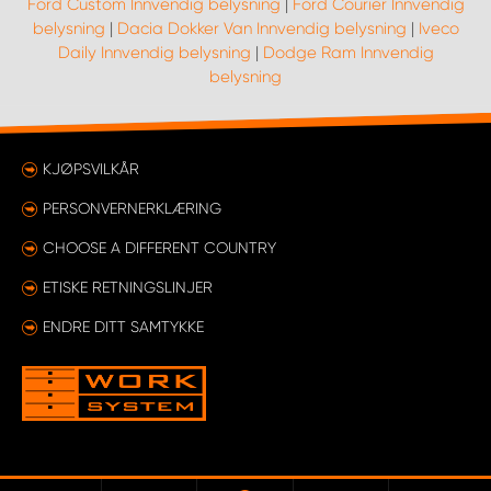
Ford Custom Innvendig belysning
|
Ford Courier Innvendig
belysning
|
Dacia Dokker Van Innvendig belysning
|
Iveco
Daily Innvendig belysning
|
Dodge Ram Innvendig
belysning
KJØPSVILKÅR
PERSONVERNERKLÆRING
CHOOSE A DIFFERENT COUNTRY
ETISKE RETNINGSLINJER
ENDRE DITT SAMTYKKE