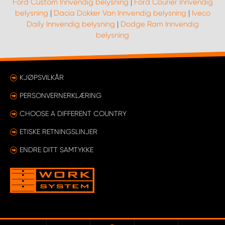
Ford Custom Innvendig belysning
|
Ford Courier Innvendig
belysning
|
Dacia Dokker Van Innvendig belysning
|
Iveco
Daily Innvendig belysning
|
Dodge Ram Innvendig
belysning
KJØPSVILKÅR
PERSONVERNERKLÆRING
CHOOSE A DIFFERENT COUNTRY
ETISKE RETNINGSLINJER
ENDRE DITT SAMTYKKE