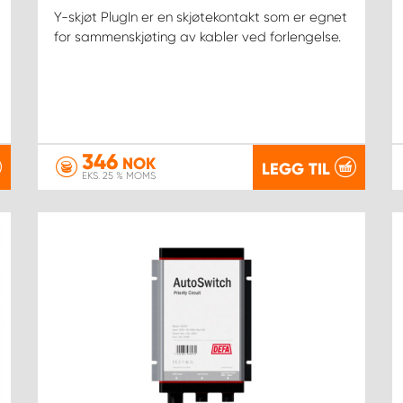
Y-skjøt PlugIn er en skjøtekontakt som er egnet
for sammenskjøting av kabler ved forlengelse.
346
NOK
LEGG TIL
EKS. 25 % MOMS