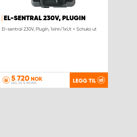
EL-SENTRAL 230V, PLUGIN
El-sentral 230V, PlugIn, 1xInn/1xUt + Schuko ut
5 720
NOK
LEGG TIL
EKS. 25 % MOMS