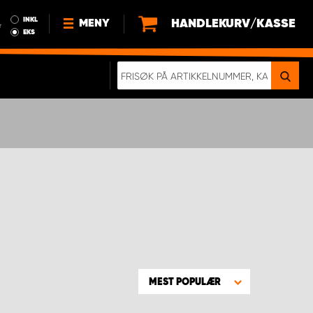
INKL
HANDLEKURV/KASSE
MENY
r
EKS
NYHETER
OM OSS
BÆREKRAFT
BLI EN DEL AV VÅRT TEAM SOM
EN WORK SYSTEM-DISTRIBUTØR
EN SKIKKELIG KOLLISJONSTEST
KJØPSVILKÅR
RAMMEAVTALE PÅ INNREDNING
MEST POPULÆR