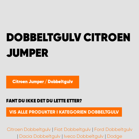
WORK SYSTEM BERGEN
WORK SYSTEM HAMAR
DOBBELTGULV CITROEN
WORK SYSTEM HORTEN
JUMPER
WORK SYSTEM KEY ACCOUNT
WORK SYSTEM NORWAY
Citroen Jumper
/
Dobbeltgulv
WORK SYSTEM OSLO
FANT DU IKKE DET DU LETTE ETTER?
WORK SYSTEM STAVANGER
VIS ALLE PRODUKTER I KATEGORIEN DOBBELTGULV
WORK SYSTEM TRONDHEIM
Citroen Dobbeltgulv
|
Fiat Dobbeltgulv
|
Ford Dobbeltgulv
|
Dacia Dobbeltgulv
|
Iveco Dobbeltgulv
|
Dodge