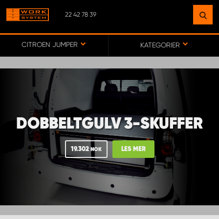
22 42 78 39
FINN ET ANLEGG
NÆR DEG
CITROEN JUMPER
KATEGORIER
GÅ TIL KARTET
MONTERING BÆRUM
DOBBELTGULV 3-SKUFFER
MONTERING FREDRIKSTAD
19.302
LES MER
NOK
WORK SYSTEM ALTA
WORK SYSTEM ALVDAL