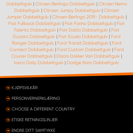
Dobbeltgulv
|
Citroen Berlingo Dobbeltgulv
|
Citroen Nemo
Dobbeltgulv
|
Citroen Jumpy Dobbeltgulv
|
Citroen
Jumper Dobbeltgulv
|
Citroen Berlingo 2019- Dobbeltgulv
|
Fiat Fullback Dobbeltgulv
|
Fiat Forino Dobbeltgulv
|
Fiat
Talento Dobbeltgulv
|
Fiat Doblo Dobbeltgulv
|
Fiat
Ducato Dobbeltgulv
|
Fiat Scudo Dobbeltgulv
|
Ford
Ranger Dobbeltgulv
|
Ford Transit Dobbeltgulv
|
Ford
Connect Dobbeltgulv
|
Ford Custom Dobbeltgulv
|
Ford
Courier Dobbeltgulv
|
Dacia Dokker Van Dobbeltgulv
|
Iveco Daily Dobbeltgulv
|
Dodge Ram Dobbeltgulv
KJØPSVILKÅR
PERSONVERNERKLÆRING
CHOOSE A DIFFERENT COUNTRY
ETISKE RETNINGSLINJER
ENDRE DITT SAMTYKKE