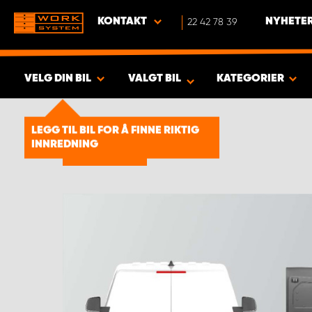
KONTAKT
22 42 78 39
NYHETER
VELG DIN BIL
VALGT BIL
KATEGORIER
VISA RESULTAT -
1924
PRODUKTER
LEGG TIL BIL FOR Å FINNE RIKTIG
INNREDNING
Dobbeltgulv