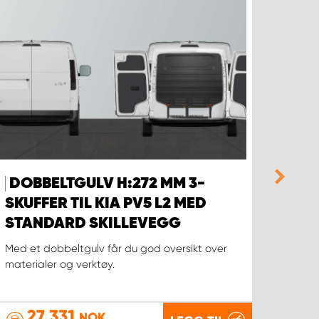
DOBBELTGULV H:272 MM 3-
DOB
SKUFFER TIL KIA PV5 L2 MED
SKU
STANDARD SKILLEVEGG
BUZ
SKI
Med et dobbeltgulv får du god oversikt over
materialer og verktøy.
Med et
materi
27 331
2
NOK