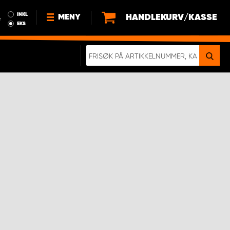
INKL
HANDLEKURV/KASSE
MENY
r
EKS
NYHETER
OM OSS
BÆREKRAFT
BLI EN DEL AV VÅRT TEAM SOM
EN WORK SYSTEM-DISTRIBUTØR
EN SKIKKELIG KOLLISJONSTEST
KJØPSVILKÅR
RAMMEAVTALE PÅ INNREDNING