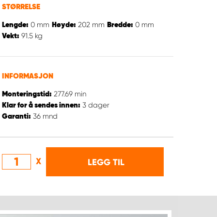
STØRRELSE
0
mm
202
mm
0
mm
Lengde:
Høyde:
Bredde:
91.5
kg
Vekt:
INFORMASJON
277.69
min
Monteringstid:
3
dager
Klar for å sendes innen:
36
mnd
Garanti:
X
LEGG TIL