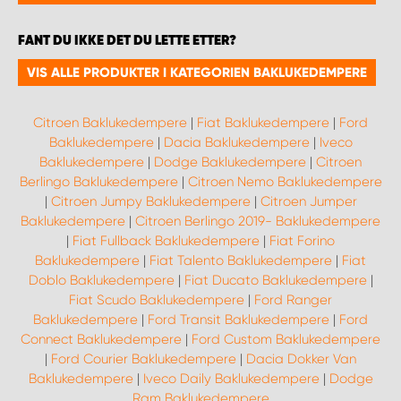
WORK SYSTEM BERGEN
FANT DU IKKE DET DU LETTE ETTER?
WORK SYSTEM HAMAR
VIS ALLE PRODUKTER I KATEGORIEN BAKLUKEDEMPERE
WORK SYSTEM HORTEN
Citroen Baklukedempere
|
Fiat Baklukedempere
|
Ford
Baklukedempere
|
Dacia Baklukedempere
|
Iveco
WORK SYSTEM KEY ACCOUNT
Baklukedempere
|
Dodge Baklukedempere
|
Citroen
Berlingo Baklukedempere
|
Citroen Nemo Baklukedempere
|
Citroen Jumpy Baklukedempere
|
Citroen Jumper
WORK SYSTEM NORWAY
Baklukedempere
|
Citroen Berlingo 2019- Baklukedempere
|
Fiat Fullback Baklukedempere
|
Fiat Forino
WORK SYSTEM OSLO
Baklukedempere
|
Fiat Talento Baklukedempere
|
Fiat
Doblo Baklukedempere
|
Fiat Ducato Baklukedempere
|
Fiat Scudo Baklukedempere
|
Ford Ranger
WORK SYSTEM STAVANGER
Baklukedempere
|
Ford Transit Baklukedempere
|
Ford
Connect Baklukedempere
|
Ford Custom Baklukedempere
WORK SYSTEM TRONDHEIM
|
Ford Courier Baklukedempere
|
Dacia Dokker Van
Baklukedempere
|
Iveco Daily Baklukedempere
|
Dodge
Ram Baklukedempere