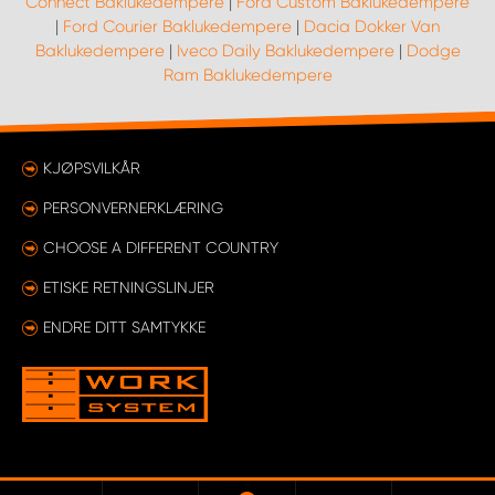
Connect Baklukedempere
|
Ford Custom Baklukedempere
|
Ford Courier Baklukedempere
|
Dacia Dokker Van
Baklukedempere
|
Iveco Daily Baklukedempere
|
Dodge
Ram Baklukedempere
KJØPSVILKÅR
PERSONVERNERKLÆRING
CHOOSE A DIFFERENT COUNTRY
ETISKE RETNINGSLINJER
ENDRE DITT SAMTYKKE