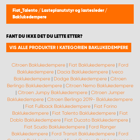
WORK SYSTEM BERGEN
Fiat_Talento
/
Lasteplanutstyr og lastesleder
/
Baklukedempere
WORK SYSTEM HAMAR
FANT DU IKKE DET DU LETTE ETTER?
WORK SYSTEM HORTEN
VIS ALLE PRODUKTER I KATEGORIEN BAKLUKEDEMPERE
WORK SYSTEM KEY ACCOUNT
Citroen Baklukedempere
|
Fiat Baklukedempere
|
Ford
WORK SYSTEM NORWAY
Baklukedempere
|
Dacia Baklukedempere
|
Iveco
Baklukedempere
|
Dodge Baklukedempere
|
Citroen
Berlingo Baklukedempere
|
Citroen Nemo Baklukedempere
WORK SYSTEM OSLO
|
Citroen Jumpy Baklukedempere
|
Citroen Jumper
Baklukedempere
|
Citroen Berlingo 2019- Baklukedempere
WORK SYSTEM STAVANGER
|
Fiat Fullback Baklukedempere
|
Fiat Forino
Baklukedempere
|
Fiat Talento Baklukedempere
|
Fiat
Doblo Baklukedempere
|
Fiat Ducato Baklukedempere
|
WORK SYSTEM TRONDHEIM
Fiat Scudo Baklukedempere
|
Ford Ranger
Baklukedempere
|
Ford Transit Baklukedempere
|
Ford