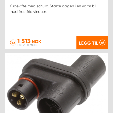
Kupévifte med schuko. Starte dagen i en varm bil
med frostfrie vinduer.
1 513
NOK
LEGG TIL
EKS. 25 % MOMS