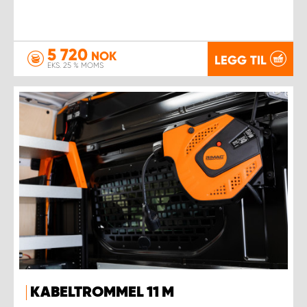
5 720
NOK
LEGG TIL
EKS. 25 % MOMS
KABELTROMMEL 11 M