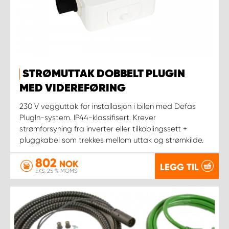
STRØMUTTAK DOBBELT PLUGIN
MED VIDEREFØRING
230 V vegguttak for installasjon i bilen med Defas
PlugIn-system. IP44-klassifisert. Krever
strømforsyning fra inverter eller tilkoblingssett +
pluggkabel som trekkes mellom uttak og strømkilde.
802
NOK
LEGG TIL
EKS. 25 % MOMS