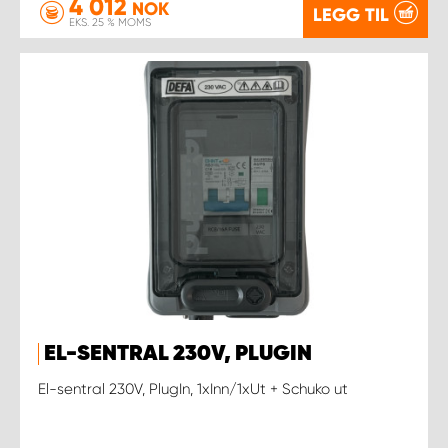
4 012
NOK
LEGG TIL
EKS. 25 % MOMS
EL-SENTRAL 230V, PLUGIN
El-sentral 230V, PlugIn, 1xInn/1xUt + Schuko ut