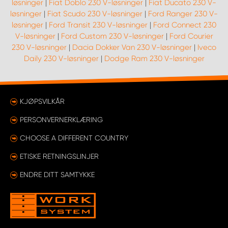
løsninger
|
Fiat Doblo 230 V-løsninger
|
Fiat Ducato 230 V-
løsninger
|
Fiat Scudo 230 V-løsninger
|
Ford Ranger 230 V-
løsninger
|
Ford Transit 230 V-løsninger
|
Ford Connect 230
V-løsninger
|
Ford Custom 230 V-løsninger
|
Ford Courier
230 V-løsninger
|
Dacia Dokker Van 230 V-løsninger
|
Iveco
Daily 230 V-løsninger
|
Dodge Ram 230 V-løsninger
KJØPSVILKÅR
PERSONVERNERKLÆRING
CHOOSE A DIFFERENT COUNTRY
ETISKE RETNINGSLINJER
ENDRE DITT SAMTYKKE