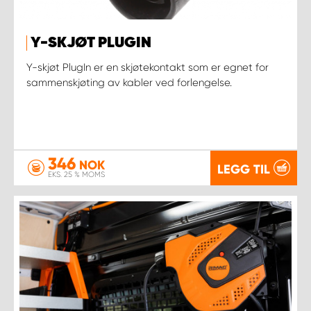
Y-SKJØT PLUGIN
Y-skjøt PlugIn er en skjøtekontakt som er egnet for
sammenskjøting av kabler ved forlengelse.
346
NOK
LEGG TIL
EKS. 25 % MOMS