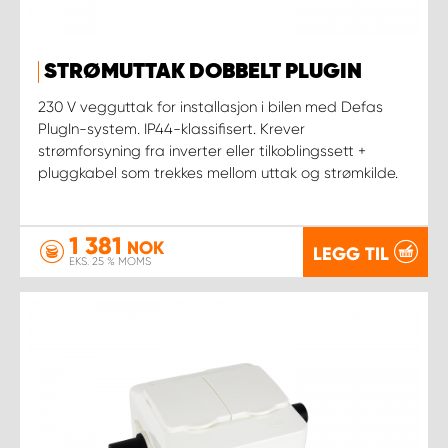
STRØMUTTAK DOBBELT PLUGIN
230 V vegguttak for installasjon i bilen med Defas
PlugIn-system. IP44-klassifisert. Krever
strømforsyning fra inverter eller tilkoblingssett +
pluggkabel som trekkes mellom uttak og strømkilde.
1 381
NOK
LEGG TIL
EKS. 25 % MOMS