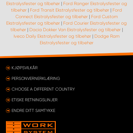
Ekstralysfester og tilbehør
|
Ford Ranger Ekstralysfester og
tilbehør
|
Ford Transit Ekstralysfester og tilbehør
|
Ford
Connect Ekstralysfester og tilbehør
|
Ford Custom
Ekstralysfester og tilbehør
|
Ford Courier Ekstralysfester og
tilbehør
|
Dacia Dokker Van Ekstralysfester og tilbehør
|
Iveco Daily Ekstralysfester og tilbehør
|
Dodge Ram
Ekstralysfester og tilbehør
KJØPSVILKÅR
PERSONVERNERKLÆRING
CHOOSE A DIFFERENT COUNTRY
ETISKE RETNINGSLINJER
ENDRE DITT SAMTYKKE