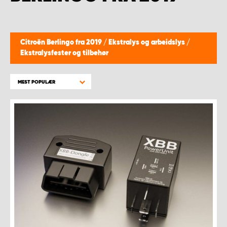
WORK SYSTEM BERGEN
WORK SYSTEM HAMAR
Citroën Berlingo fra 2019
/
Ekstralys og arbeidslys
/
Ekstralysfester og tilbehør
WORK SYSTEM HORTEN
MEST POPULÆR
WORK SYSTEM KEY ACCOUNT
WORK SYSTEM NORWAY
WORK SYSTEM OSLO
WORK SYSTEM STAVANGER
WORK SYSTEM TRONDHEIM