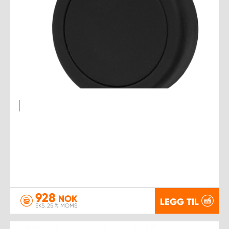
928
NOK
LEGG TIL
EKS. 25 % MOMS