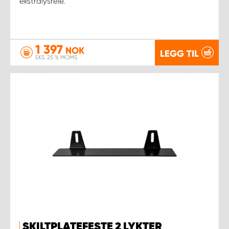
ekstralysrelé.
1 397
NOK
LEGG TIL
EKS. 25 % MOMS
SKILTPLATEFESTE 2 LYKTER