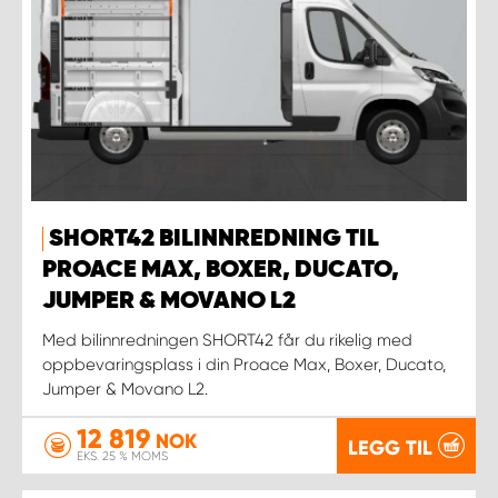
SHORT42 BILINNREDNING TIL
PROACE MAX, BOXER, DUCATO,
JUMPER & MOVANO L2
Med bilinnredningen SHORT42 får du rikelig med
oppbevaringsplass i din Proace Max, Boxer, Ducato,
Jumper & Movano L2.
12 819
NOK
LEGG TIL
EKS. 25 % MOMS