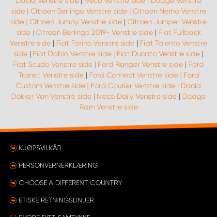
Dacia Venstre side
|
Iveco Venstre side
|
Dodge Venstre
side
|
Citroen Berlingo Venstre side
|
Citroen Nemo Venstre
side
|
Citroen Jumpy Venstre side
|
Citroen Jumper Venstre
side
|
Citroen Berlingo 2019- Venstre side
|
Fiat Fullback
Venstre side
|
Fiat Forino Venstre side
|
Fiat Talento Venstre
side
|
Fiat Doblo Venstre side
|
Fiat Ducato Venstre side
|
Fiat Scudo Venstre side
|
Ford Ranger Venstre side
|
Ford
Transit Venstre side
|
Ford Connect Venstre side
|
Ford
Custom Venstre side
|
Ford Courier Venstre side
|
Dacia
Dokker Van Venstre side
|
Iveco Daily Venstre side
|
Dodge
Ram Venstre side
KJØPSVILKÅR
PERSONVERNERKLÆRING
CHOOSE A DIFFERENT COUNTRY
ETISKE RETNINGSLINJER