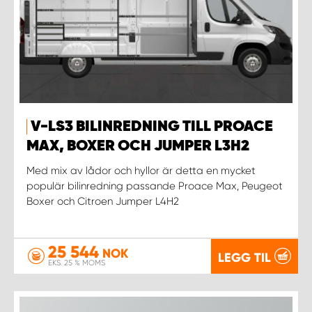
V-LS3 BILINREDNING TILL PROACE
MAX, BOXER OCH JUMPER L3H2
Med mix av lådor och hyllor är detta en mycket
populär bilinredning passande Proace Max, Peugeot
Boxer och Citroen Jumper L4H2
25 544
NOK
LEGG TIL
EKS. 25 % MOMS