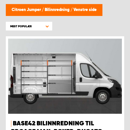
WORK SYSTEM BERGEN
Citroen Jumper
/
Bilinnredning
/
Venstre side
WORK SYSTEM HAMAR
MEST POPULÆR
WORK SYSTEM HORTEN
WORK SYSTEM KEY ACCOUNT
WORK SYSTEM NORWAY
WORK SYSTEM OSLO
WORK SYSTEM STAVANGER
WORK SYSTEM TRONDHEIM
BASE42 BILINNREDNING TIL