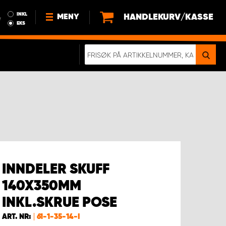
INKL
HANDLEKURV/KASSE
MENY
r
EKS
NYHETER
OM OSS
BÆREKRAFT
BLI EN DEL AV VÅRT TEAM SOM
EN WORK SYSTEM-DISTRIBUTØR
EN SKIKKELIG KOLLISJONSTEST
KJØPSVILKÅR
RAMMEAVTALE PÅ INNREDNING
INNDELER SKUFF
140X350MM
INKL.SKRUE POSE
ART. NR:
61-1-35-14-I