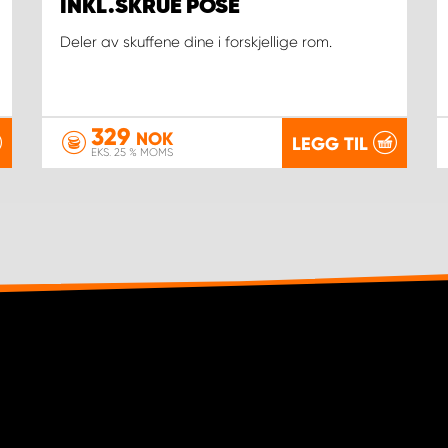
INKL.SKRUE POSE
Deler av skuffene dine i forskjellige rom.
329
NOK
LEGG TIL
EKS. 25 % MOMS