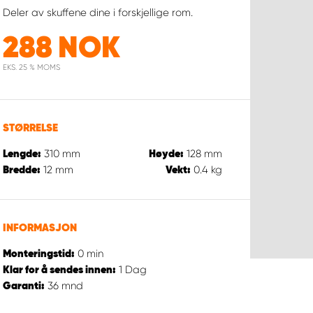
Deler av skuffene dine i forskjellige rom.
288
NOK
EKS. 25 % MOMS
STØRRELSE
310
mm
128
mm
Lengde:
Høyde:
12
mm
0.4
kg
Bredde:
Vekt:
INFORMASJON
0
min
Monteringstid:
1
Dag
Klar for å sendes innen:
36
mnd
Garanti: