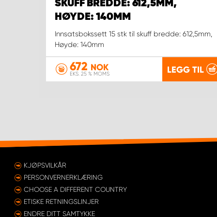
SKUFF BREDDE: 612,5MM,
HØYDE: 140MM
Innsatsbokssett 15 stk til skuff bredde: 612,5mm,
Høyde: 140mm
672
NOK
LEGG TIL
EKS. 25 % MOMS
KJØPSVILKÅR
PERSONVERNERKLÆRING
CHOOSE A DIFFERENT COUNTRY
ETISKE RETNINGSLINJER
ENDRE DITT SAMTYKKE