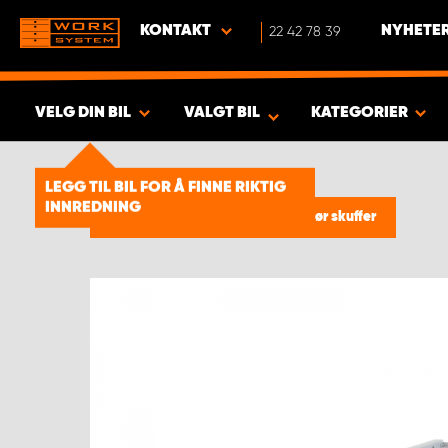
KONTAKT
22 42 78 39
NYHETER
VELG DIN BIL
VALGT BIL
KATEGORIER
VISA RESULTAT -
1924
PRODUKTER
LEGG TIL BIL FOR Å FINNE RIKTIG
INNREDNING
Bilinnredning
/
Tilbehør
/
Tilbehør skuffer