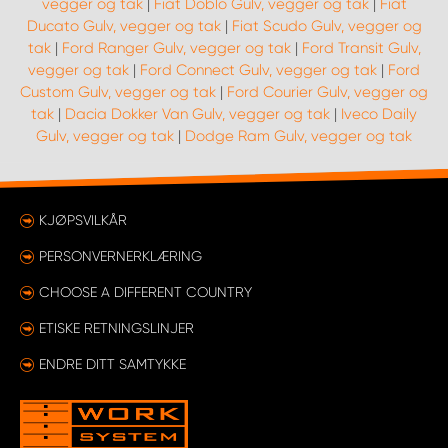
vegger og tak
|
Fiat Doblo Gulv, vegger og tak
|
Fiat
Ducato Gulv, vegger og tak
|
Fiat Scudo Gulv, vegger og
tak
|
Ford Ranger Gulv, vegger og tak
|
Ford Transit Gulv,
vegger og tak
|
Ford Connect Gulv, vegger og tak
|
Ford
Custom Gulv, vegger og tak
|
Ford Courier Gulv, vegger og
tak
|
Dacia Dokker Van Gulv, vegger og tak
|
Iveco Daily
Gulv, vegger og tak
|
Dodge Ram Gulv, vegger og tak
KJØPSVILKÅR
PERSONVERNERKLÆRING
CHOOSE A DIFFERENT COUNTRY
ETISKE RETNINGSLINJER
ENDRE DITT SAMTYKKE