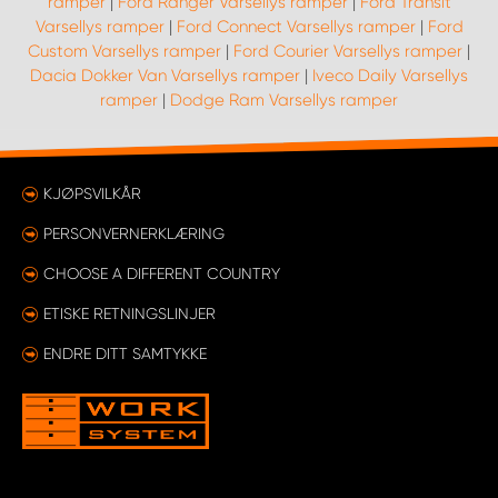
ramper
|
Ford Ranger Varsellys ramper
|
Ford Transit
Varsellys ramper
|
Ford Connect Varsellys ramper
|
Ford
Custom Varsellys ramper
|
Ford Courier Varsellys ramper
|
Dacia Dokker Van Varsellys ramper
|
Iveco Daily Varsellys
ramper
|
Dodge Ram Varsellys ramper
KJØPSVILKÅR
PERSONVERNERKLÆRING
CHOOSE A DIFFERENT COUNTRY
ETISKE RETNINGSLINJER
ENDRE DITT SAMTYKKE