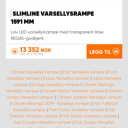
SLIMLINE VARSELLYSRAMPE
1591 MM
Lav LED varsellysrampe med transparent linse
REG65-godkjent.
13 352
NOK
LEGG TIL
EKS. 25 % MOMS
Citroen Varsellys ramper
|
Fiat Varsellys ramper
|
Ford
Varsellys ramper
|
Dacia Varsellys ramper
|
Iveco Varsellys
ramper
|
Dodge Varsellys ramper
|
Citroen Berlingo
Varsellys ramper
|
Citroen Nemo Varsellys ramper
|
Citroen
Jumpy Varsellys ramper
|
Citroen Jumper Varsellys ramper
|
Citroen Berlingo 2019- Varsellys ramper
|
Fiat Fullback
Varsellys ramper
|
Fiat Forino Varsellys ramper
|
Fiat
Talento Varsellys ramper
|
Fiat Doblo Varsellys ramper
|
Fiat Ducato Varsellys ramper
|
Fiat Scudo Varsellys