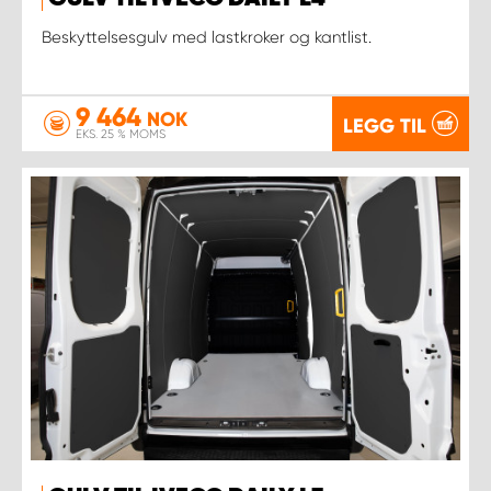
Beskyttelsesgulv med lastkroker og kantlist.
9 464
NOK
LEGG TIL
EKS. 25 % MOMS