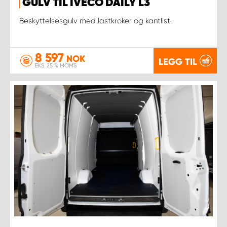
GULV TIL IVECO DAILY L3
Beskyttelsesgulv med lastkroker og kantlist.
8 597
NOK
LEGG TIL
EKS. 25 % MOMS