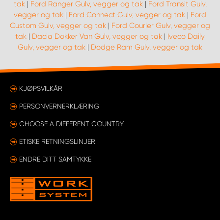
tak
|
Ford Ranger Gulv, vegger og tak
|
Ford Transit Gulv,
vegger og tak
|
Ford Connect Gulv, vegger og tak
|
Ford
Custom Gulv, vegger og tak
|
Ford Courier Gulv, vegger og
tak
|
Dacia Dokker Van Gulv, vegger og tak
|
Iveco Daily
Gulv, vegger og tak
|
Dodge Ram Gulv, vegger og tak
KJØPSVILKÅR
PERSONVERNERKLÆRING
CHOOSE A DIFFERENT COUNTRY
ETISKE RETNINGSLINJER
ENDRE DITT SAMTYKKE