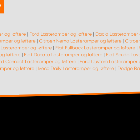
r og løftere
|
Ford Lasteramper og løftere
|
Dacia Lasteramper o
amper og løftere
|
Citroen Nemo Lasteramper og løftere
|
Citroe
- Lasteramper og løftere
|
Fiat Fullback Lasteramper og løftere
|
og løftere
|
Fiat Ducato Lasteramper og løftere
|
Fiat Scudo Las
rd Connect Lasteramper og løftere
|
Ford Custom Lasteramper o
mper og løftere
|
Iveco Daily Lasteramper og løftere
|
Dodge Ram