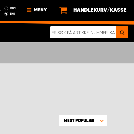
INKL
HANDLEKURV/KASSE
MENY
r
EKS
NYHETER
OM OSS
BÆREKRAFT
BLI EN DEL AV VÅRT TEAM SOM
EN WORK SYSTEM-DISTRIBUTØR
EN SKIKKELIG KOLLISJONSTEST
KJØPSVILKÅR
RAMMEAVTALE PÅ INNREDNING
MEST POPULÆR