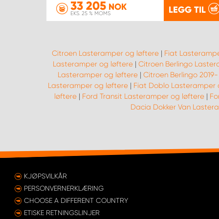
33 205
NOK
LEGG TIL
EKS. 25 % MOMS
Citroen Lasteramper og løftere
|
Fiat Lasterampe
Lasteramper og løftere
|
Citroen Berlingo Laster
Lasteramper og løftere
|
Citroen Berlingo 2019
Lasteramper og løftere
|
Fiat Doblo Lasteramper 
løftere
|
Ford Transit Lasteramper og løftere
|
Fo
Dacia Dokker Van Lastera
KJØPSVILKÅR
PERSONVERNERKLÆRING
CHOOSE A DIFFERENT COUNTRY
ETISKE RETNINGSLINJER