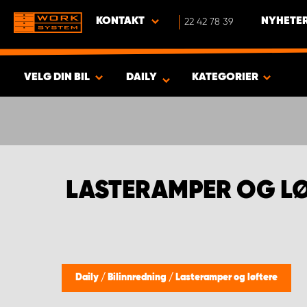
KONTAKT
22 42 78 39
NYHETER
VELG DIN BIL
DAILY
KATEGORIER
VISA RESULTAT -
386
PRODUKTER
LASTERAMPER OG LØ
Daily
/
Bilinnredning
/
Lasteramper og løftere