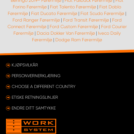
Berlingo 2019- Førermiljø
|
Fiat Fullback Førermiljø
|
Fiat
Forino Førermiljø
|
Fiat Talento Førermiljø
|
Fiat Doblo
Førermiljø
|
Fiat Ducato Førermiljø
|
Fiat Scudo Førermiljø
|
Ford Ranger Førermiljø
|
Ford Transit Førermiljø
|
Ford
Connect Førermiljø
|
Ford Custom Førermiljø
|
Ford Courier
Førermiljø
|
Dacia Dokker Van Førermiljø
|
Iveco Daily
Førermiljø
|
Dodge Ram Førermiljø
KJØPSVILKÅR
PERSONVERNERKLÆRING
CHOOSE A DIFFERENT COUNTRY
ETISKE RETNINGSLINJER
ENDRE DITT SAMTYKKE