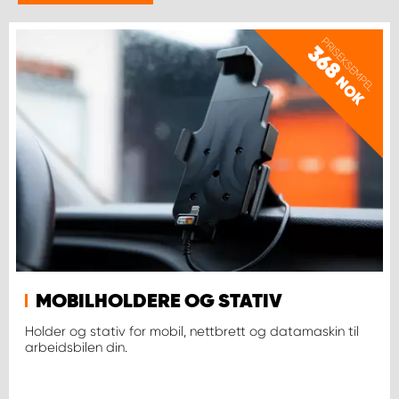
WORK SYSTEM BERGEN
PRISEKSEMPEL
368
WORK SYSTEM HAMAR
NOK
WORK SYSTEM HORTEN
WORK SYSTEM KEY ACCOUNT
WORK SYSTEM NORWAY
WORK SYSTEM OSLO
MOBILHOLDERE OG STATIV
WORK SYSTEM STAVANGER
Holder og stativ for mobil, nettbrett og datamaskin til
arbeidsbilen din.
WORK SYSTEM TRONDHEIM