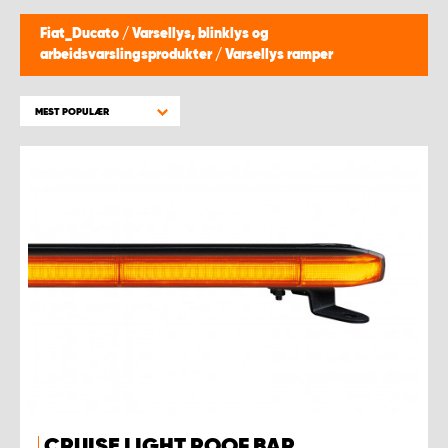
WORK SYSTEM BERGEN
Fiat_Ducato
/
Varsellys, blinklys og
arbeidsvarslingsprodukter
/
Varsellys ramper
WORK SYSTEM HAMAR
MEST POPULÆR
WORK SYSTEM HORTEN
WORK SYSTEM KEY ACCOUNT
WORK SYSTEM NORWAY
WORK SYSTEM OSLO
WORK SYSTEM STAVANGER
WORK SYSTEM TRONDHEIM
CRUISE LIGHT ROOF BAR