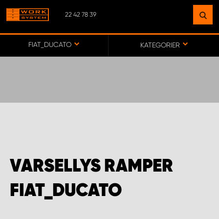
22 42 78 39
FINN ET ANLEGG
NÆR DEG
FIAT_DUCATO
KATEGORIER
GÅ TIL KARTET
MONTERING BÆRUM
MONTERING FREDRIKSTAD
VARSELLYS RAMPER
WORK SYSTEM ALTA
FIAT_DUCATO
WORK SYSTEM ALVDAL