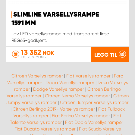
SLIMLINE VARSELLYSRAMPE
1591 MM
Lav LED varsellysrampe med transparent linse
REG65-godkjent.
13 352
NOK
LEGG TIL
EKS. 25 % MOMS
Citroen Varsellys ramper
|
Fiat Varsellys ramper
|
Ford
Varsellys ramper
|
Dacia Varsellys ramper
|
Iveco Varsellys
ramper
|
Dodge Varsellys ramper
|
Citroen Berlingo
Varsellys ramper
|
Citroen Nemo Varsellys ramper
|
Citroen
Jumpy Varsellys ramper
|
Citroen Jumper Varsellys ramper
|
Citroen Berlingo 2019- Varsellys ramper
|
Fiat Fullback
Varsellys ramper
|
Fiat Forino Varsellys ramper
|
Fiat
Talento Varsellys ramper
|
Fiat Doblo Varsellys ramper
|
Fiat Ducato Varsellys ramper
|
Fiat Scudo Varsellys