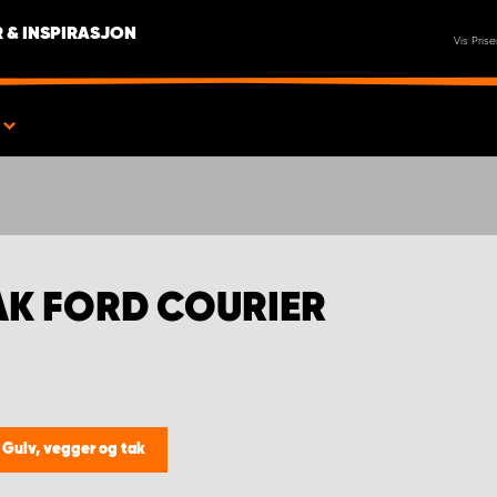
 & INSPIRASJON
Vis Prise
AK FORD COURIER
/
Gulv, vegger og tak