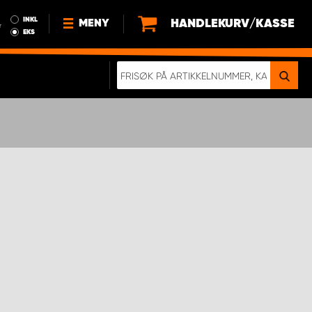
INKL
HANDLEKURV/KASSE
MENY
r
EKS
NYHETER
OM OSS
BÆREKRAFT
BLI EN DEL AV VÅRT TEAM SOM
EN WORK SYSTEM-DISTRIBUTØR
EN SKIKKELIG KOLLISJONSTEST
KJØPSVILKÅR
RAMMEAVTALE PÅ INNREDNING