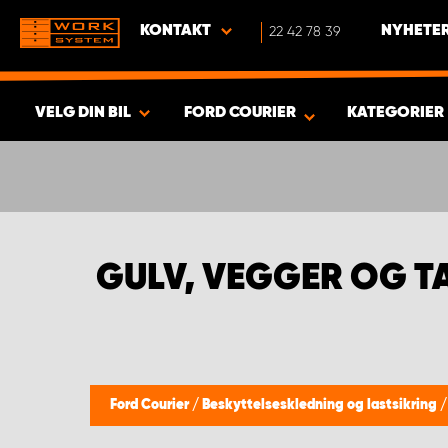
KONTAKT
22 42 78 39
NYHETER
VELG DIN BIL
FORD COURIER
KATEGORIER
VISA RESULTAT -
363
PRODUKTER
GULV, VEGGER OG T
Ford Courier
/
Beskyttelseskledning og lastsikring