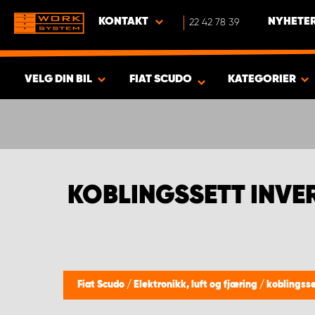
KONTAKT
22 42 78 39
NYHETER
VELG DIN BIL
FIAT SCUDO
KATEGORIER
VISA RESULTAT -
419
PRODUKTER
KOBLINGSSETT INVER
Fiat Scudo
/
Elektronikk, luft og fjæring
/
koblingsse