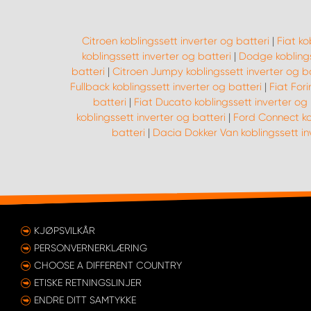
Citroen koblingssett inverter og batteri
|
Fiat ko
koblingssett inverter og batteri
|
Dodge koblings
batteri
|
Citroen Jumpy koblingssett inverter og ba
Fullback koblingssett inverter og batteri
|
Fiat Fori
batteri
|
Fiat Ducato koblingssett inverter og 
koblingssett inverter og batteri
|
Ford Connect kob
batteri
|
Dacia Dokker Van koblingssett in
KJØPSVILKÅR
PERSONVERNERKLÆRING
CHOOSE A DIFFERENT COUNTRY
ETISKE RETNINGSLINJER
ENDRE DITT SAMTYKKE