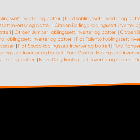
blingssett inverter og batteri
|
Ford koblingssett inverter og batte
sett inverter og batteri
|
Citroen Berlingo koblingssett inverter o
tteri
|
Citroen Jumper koblingssett inverter og batteri
|
Citroen B
no koblingssett inverter og batteri
|
Fiat Talento koblingssett inve
batteri
|
Fiat Scudo koblingssett inverter og batteri
|
Ford Ranger 
lingssett inverter og batteri
|
Ford Custom koblingssett inverter
verter og batteri
|
Iveco Daily koblingssett inverter og batteri
|
Do