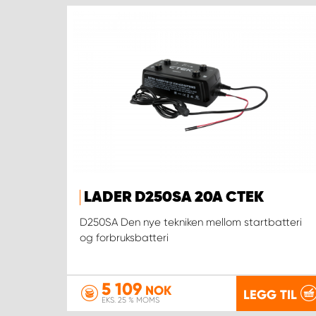
LADER D250SA 20A CTEK
D250SA Den nye tekniken mellom startbatteri
og forbruksbatteri
5 109
NOK
LEGG TIL
EKS. 25 % MOMS