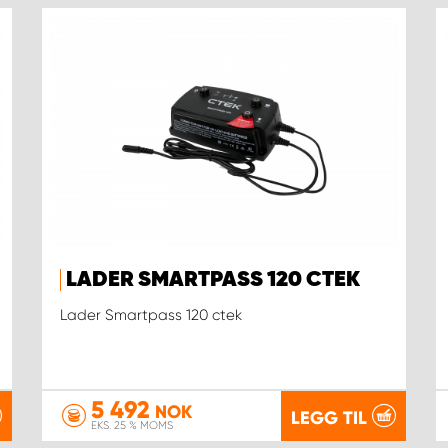
LADER SMARTPASS 120 CTEK
Lader Smartpass 120 ctek
5 492
NOK
LEGG TIL
EKS. 25 % MOMS