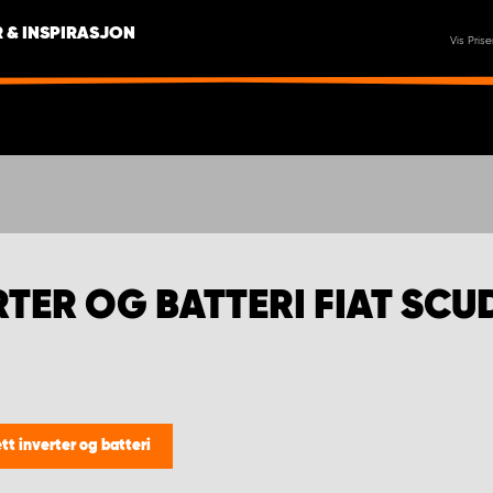
 & INSPIRASJON
Vis Prise
TER OG BATTERI FIAT SCU
tt inverter og batteri