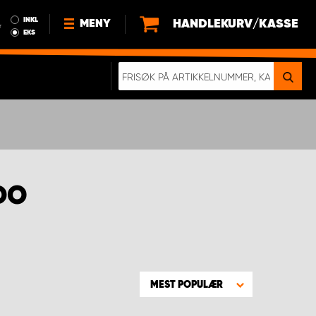
INKL
HANDLEKURV/KASSE
MENY
r
EKS
NYHETER
OM OSS
BÆREKRAFT
BLI EN DEL AV VÅRT TEAM SOM
EN WORK SYSTEM-DISTRIBUTØR
DO
EN SKIKKELIG KOLLISJONSTEST
KJØPSVILKÅR
RAMMEAVTALE PÅ INNREDNING
MEST POPULÆR