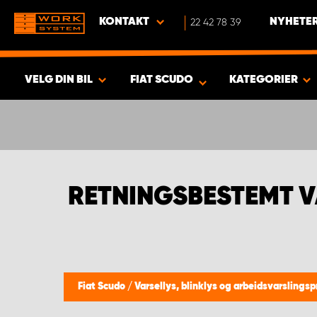
KONTAKT
22 42 78 39
NYHETER
VELG DIN BIL
FIAT SCUDO
KATEGORIER
VISA RESULTAT -
419
PRODUKTER
RETNINGSBESTEMT V
Fiat Scudo
/
Varsellys, blinklys og arbeidsvarslings