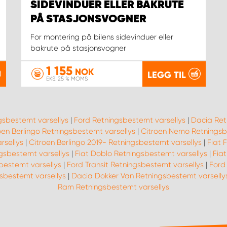
SIDEVINDUER ELLER BAKRUTE
PÅ STASJONSVOGNER
For montering på bilens sidevinduer eller
bakrute på stasjonsvogner
1 155
NOK
LEGG TIL
EKS. 25 % MOMS
gsbestemt varsellys
|
Ford Retningsbestemt varsellys
|
Dacia Ret
oen Berlingo Retningsbestemt varsellys
|
Citroen Nemo Retningsb
rsellys
|
Citroen Berlingo 2019- Retningsbestemt varsellys
|
Fiat 
ngsbestemt varsellys
|
Fiat Doblo Retningsbestemt varsellys
|
Fia
bestemt varsellys
|
Ford Transit Retningsbestemt varsellys
|
Ford
gsbestemt varsellys
|
Dacia Dokker Van Retningsbestemt varselly
Ram Retningsbestemt varsellys