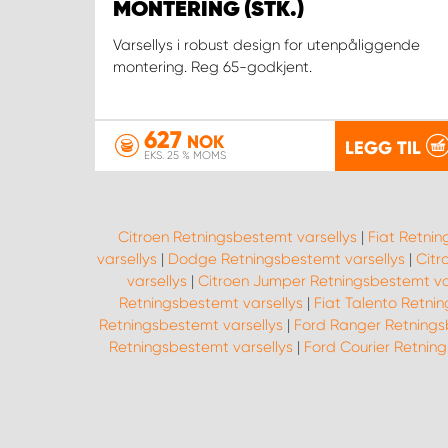
MONTERING (STK.)
Varsellys i robust design for utenpåliggende
montering. Reg 65-godkjent.
627
NOK
LEGG TIL
EKS. 25 % MOMS
Citroen Retningsbestemt varsellys
|
Fiat Retnin
varsellys
|
Dodge Retningsbestemt varsellys
|
Citr
varsellys
|
Citroen Jumper Retningsbestemt va
Retningsbestemt varsellys
|
Fiat Talento Retni
Retningsbestemt varsellys
|
Ford Ranger Retnings
Retningsbestemt varsellys
|
Ford Courier Retnin