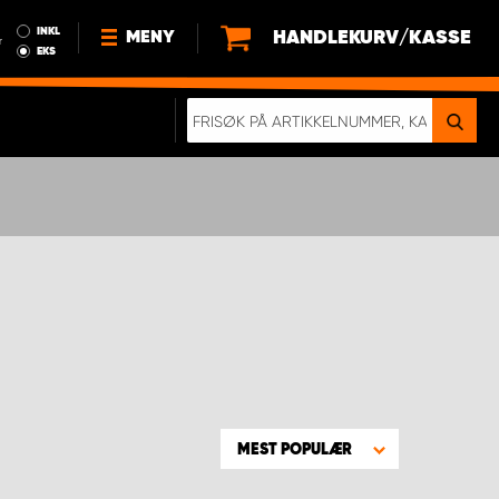
INKL
HANDLEKURV/KASSE
MENY
r
EKS
NYHETER
OM OSS
BÆREKRAFT
BLI EN DEL AV VÅRT TEAM SOM
EN WORK SYSTEM-DISTRIBUTØR
EN SKIKKELIG KOLLISJONSTEST
KJØPSVILKÅR
RAMMEAVTALE PÅ INNREDNING
MEST POPULÆR