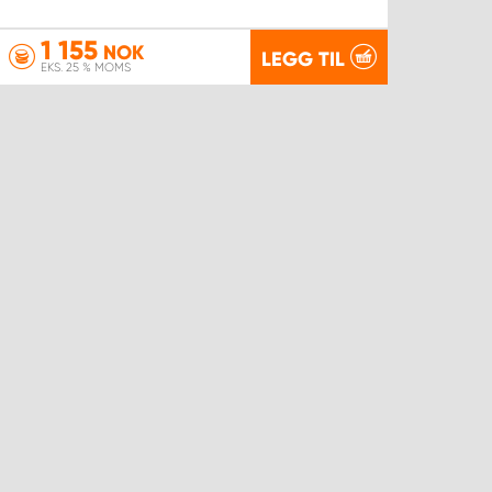
1 155
NOK
LEGG TIL
EKS. 25 % MOMS