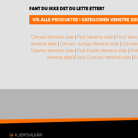
FANT DU IKKE DET DU LETTE ETTER?
VIS ALLE PRODUKTER I KATEGORIEN VENSTRE SI
Citroen Venstre side
|
Fiat Venstre side
|
Ford Vens
Venstre side
|
Citroen Jumpy Venstre side
|
Citroen
Talento Venstre side
|
Fiat Doblo Venstre side
|
Fia
Venstre side
|
Ford Custom Venstre side
|
F
KJØPSVILKÅR