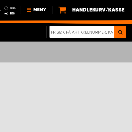
INKL
HANDLEKURV/KASSE
MENY
r
EKS
NYHETER
OM OSS
BÆREKRAFT
BLI EN DEL AV VÅRT TEAM SOM
EN WORK SYSTEM-DISTRIBUTØR
EN SKIKKELIG KOLLISJONSTEST
KJØPSVILKÅR
RAMMEAVTALE PÅ INNREDNING