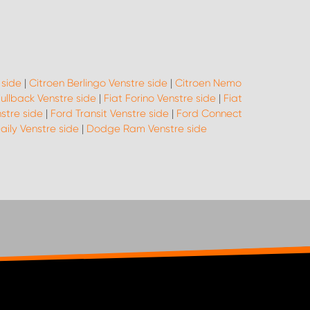
side
|
Citroen Berlingo Venstre side
|
Citroen Nemo
Fullback Venstre side
|
Fiat Forino Venstre side
|
Fiat
stre side
|
Ford Transit Venstre side
|
Ford Connect
aily Venstre side
|
Dodge Ram Venstre side