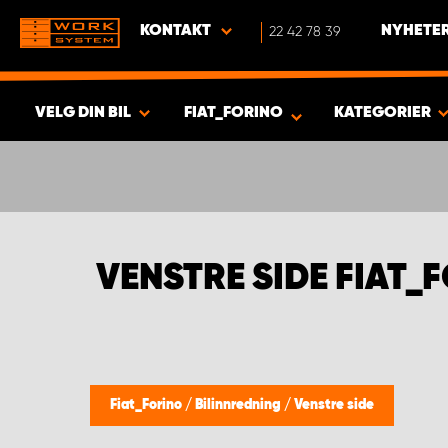
KONTAKT
22 42 78 39
NYHETER
VELG DIN BIL
FIAT_FORINO
KATEGORIER
VISA RESULTAT -
350
PRODUKTER
VENSTRE SIDE FIAT_
Fiat_Forino
/
Bilinnredning
/
Venstre side