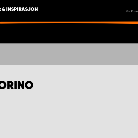
 & INSPIRASJON
Vis Prise
FORINO